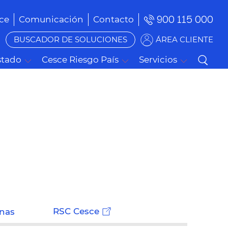
900 115 000
ce
Comunicación
Contacto
BUSCADOR DE SOLUCIONES
ÁREA CLIENTE
stado
Cesce Riesgo País
Servicios
RSC Cesce
onas