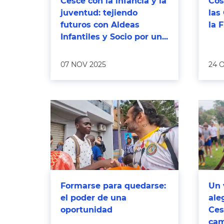
Cesce con la infancia y la
Cos
juventud: tejiendo
las
futuros con Aldeas
la 
Infantiles y Socio por un...
07 NOV 2025
24 
Formarse para quedarse:
Un 
el poder de una
ale
oportunidad
Ces
ca