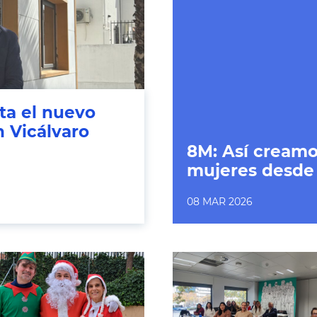
ita el nuevo
n Vicálvaro
8M: Así creamo
mujeres desde
08 MAR 2026