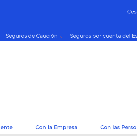
Ces
Seguros de Caución
Seguros por cuenta del E
iente
Con la Empresa
Con las Pers