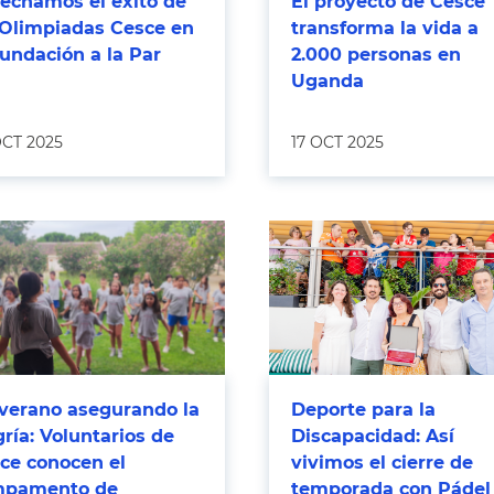
echamos el éxito de
El proyecto de Cesce
 Olimpiadas Cesce en
transforma la vida a
Fundación a la Par
2.000 personas en
Uganda
OCT 2025
17 OCT 2025
verano asegurando la
Deporte para la
gría: Voluntarios de
Discapacidad: Así
ce conocen el
vivimos el cierre de
mpamento de
temporada con Pádel