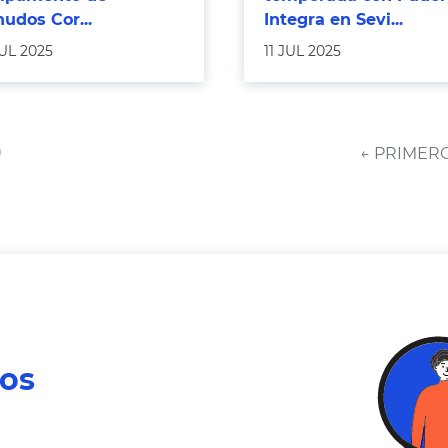
udos Cor...
Integra en Sevi...
UL 2025
11 JUL 2025
a
← PRIMER
ros