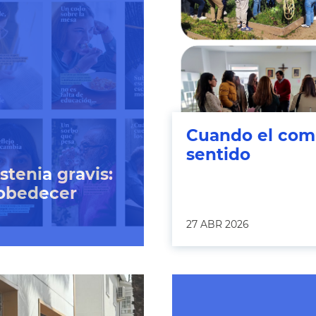
Cuando el com
sentido
stenia gravis:
 obedecer
27 ABR 2026