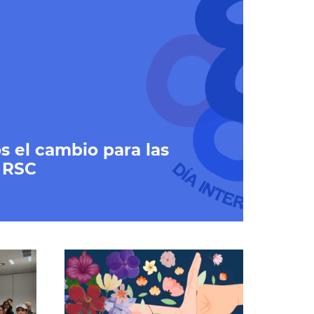
s el cambio para las
 RSC