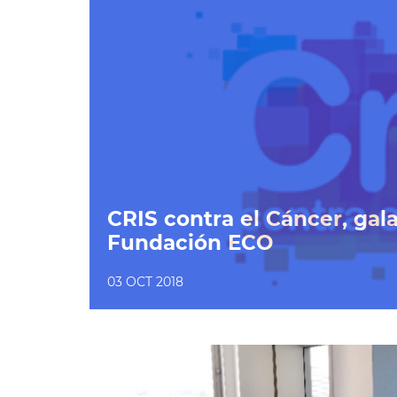
CRIS contra el Cáncer, gal
Fundación ECO
03 OCT 2018