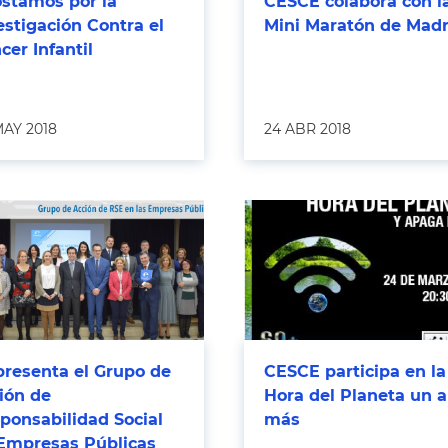
stamos por la
CESCE colabora con la
estigación Contra el
Mini Maratón de Madr
cer Infantil
MAY 2018
24 ABR 2018
presenta el Grupo de
CESCE participa en la
ión de
Hora del Planeta un 
ponsabilidad Social
más
Empresas Públicas