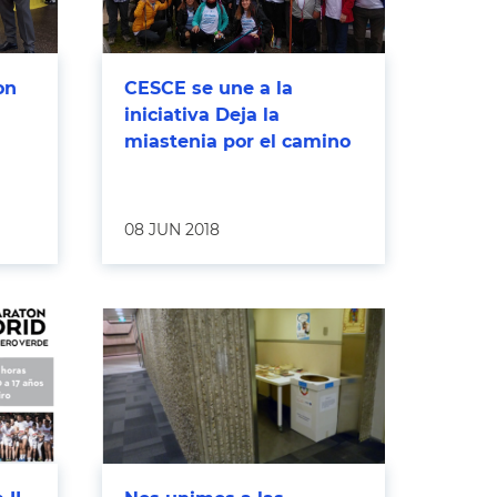
on
CESCE se une a la
iniciativa Deja la
miastenia por el camino
08 JUN 2018