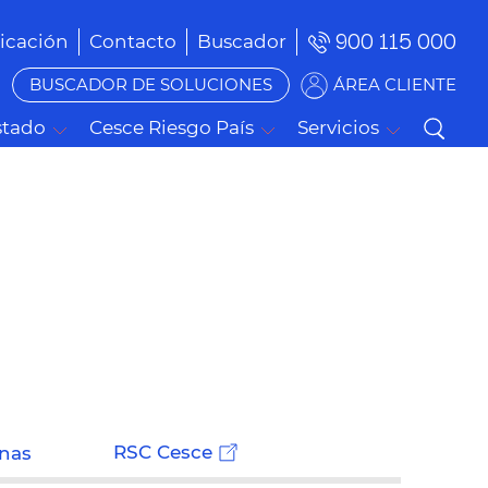
900 115 000
cación
Contacto
Buscador
BUSCADOR DE SOLUCIONES
ÁREA CLIENTE
stado
Cesce Riesgo País
Servicios
RSC Cesce
onas