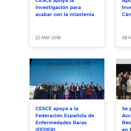
CESCE apoya la
Apo
investigación para
Inv
acabar con la miastenia
Cán
22 MAY 2018
08 
CESCE apoya a la
Se 
Federación Española de
Acc
Enfermedades Raras
Res
(FEDER)
en 