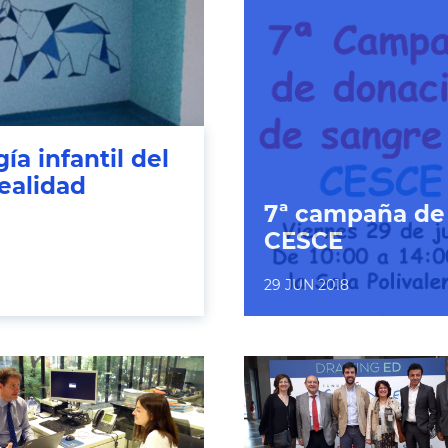
a infantil del
realidad
7ª campaña de
CESCE
29 JUN 2018