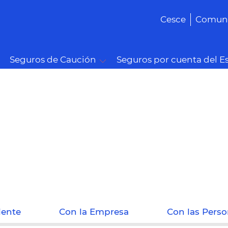
Cesce
Comuni
Seguros de Caución
Seguros por cuenta del E
iente
Con la Empresa
Con las Pers