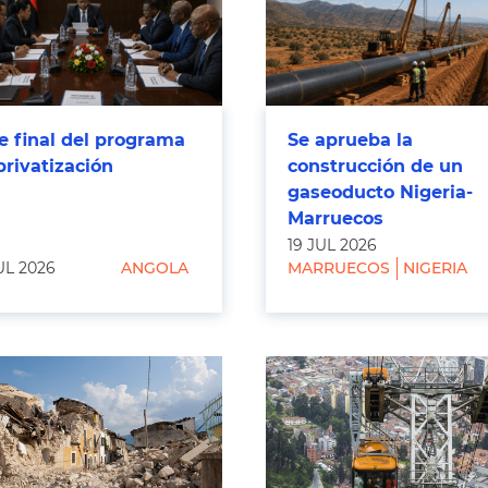
e final del programa
Se aprueba la
privatización
construcción de un
gaseoducto Nigeria-
Marruecos
19 JUL 2026
UL 2026
ANGOLA
MARRUECOS
NIGERIA