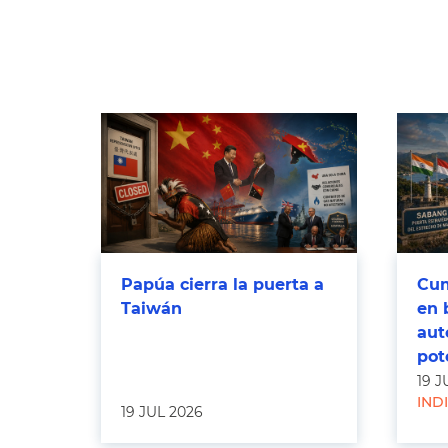
Papúa cierra la puerta a
Cum
Taiwán
en 
aut
pot
19 J
IND
19 JUL 2026