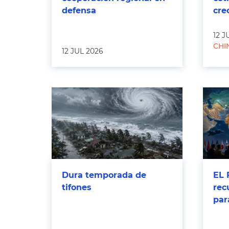
defensa
cre
12 J
CHI
12 JUL 2026
Dura temporada de
EL 
tifones
rec
par