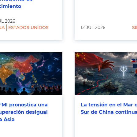
cimiento
UL 2026
NA
ESTADOS UNIDOS
12 JUL 2026
SI
FMI pronostica una
La tensión en el Mar 
uperación desigual
Sur de China continu
a Asia