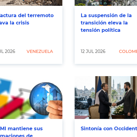
factura del terremoto
La suspensión de la
ava la crisis
transición eleva la
tensión política
UL 2026
VENEZUELA
12 JUL 2026
COLOM
FMI mantiene sus
Sintonía con Occiden
imaciones de