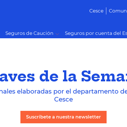
Cesce
Comuni
Seguros de Caución
Seguros por cuenta del E
aves de la Sem
nales elaboradas por el departamento d
Cesce
Suscríbete a nuestra newsletter