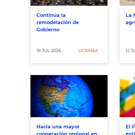
Continúa la
La 
remodelación de
agr
Gobierno
19 JUL 2026
UCRANIA
12 J
Hacia una mayor
El 
cooperación regional en
est