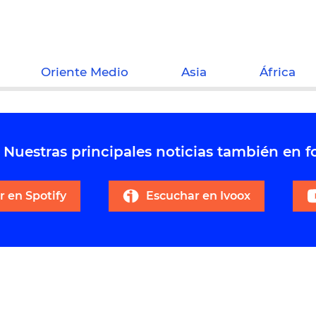
Oriente Medio
Asia
África
Nuestras principales noticias también en 
 en Spotify
Escuchar en Ivoox