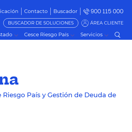
900 115 000
cación
Contacto
Buscador
BUSCADOR DE SOLUCIONES
ÁREA CLIENTE
stado
Cesce Riesgo País
Servicios
ana
e Riesgo País y Gestión de Deuda de