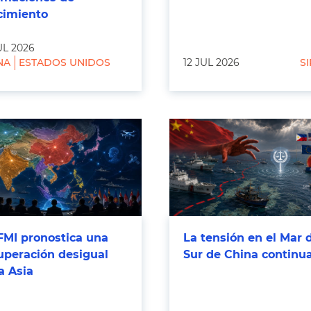
cimiento
UL 2026
NA
ESTADOS UNIDOS
12 JUL 2026
SI
FMI pronostica una
La tensión en el Mar 
uperación desigual
Sur de China continu
a Asia