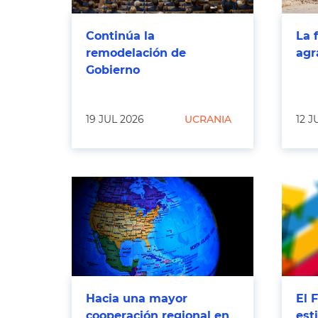
Continúa la
La 
remodelación de
agr
Gobierno
19 JUL 2026
UCRANIA
12 J
Hacia una mayor
El 
cooperación regional en
est