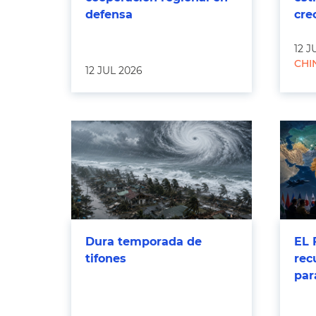
defensa
cre
12 J
CHI
12 JUL 2026
Dura temporada de
EL 
tifones
rec
par