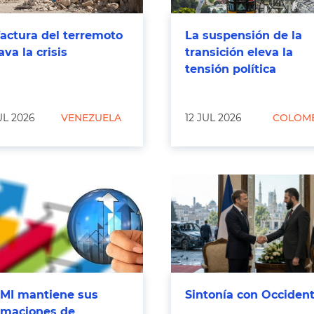
factura del terremoto
La suspensión de la
ava la crisis
transición eleva la
tensión política
UL 2026
VENEZUELA
12 JUL 2026
COLOM
FMI mantiene sus
Sintonía con Occiden
imaciones de