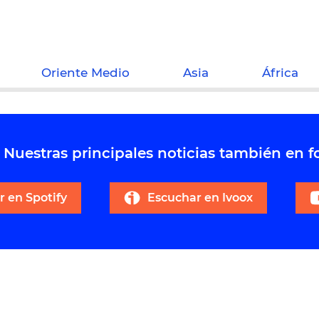
Oriente Medio
Asia
África
Nuestras principales noticias también en 
 en Spotify
Escuchar en Ivoox