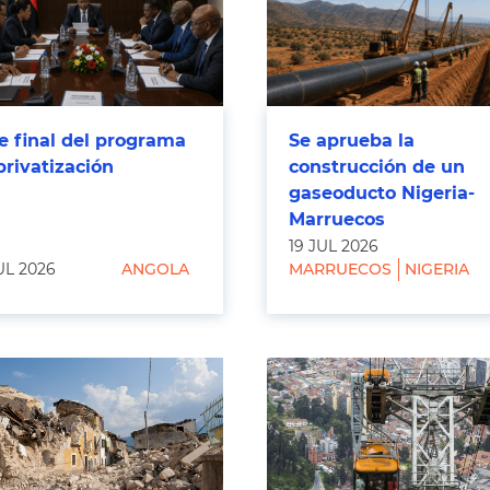
e final del programa
Se aprueba la
privatización
construcción de un
gaseoducto Nigeria-
Marruecos
19 JUL 2026
UL 2026
ANGOLA
MARRUECOS
NIGERIA