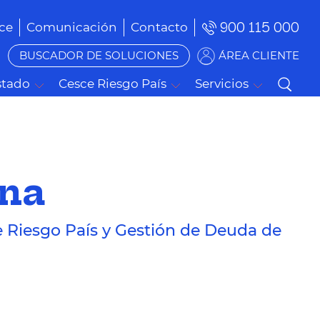
900 115 000
ce
Comunicación
Contacto
BUSCADOR DE SOLUCIONES
ÁREA CLIENTE
stado
Cesce Riesgo País
Servicios
ana
e Riesgo País y Gestión de Deuda de