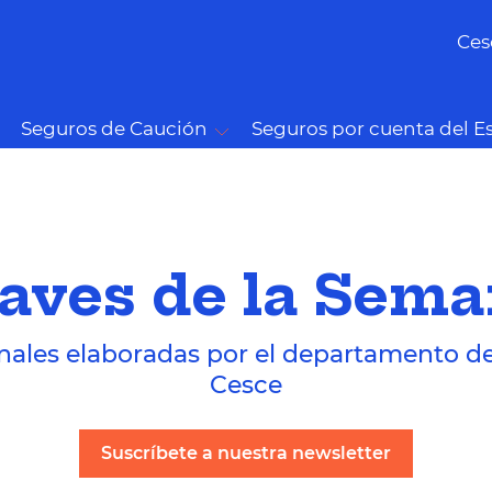
Ces
Seguros de Caución
Seguros por cuenta del E
aves de la Sem
nales elaboradas por el departamento d
Cesce
Suscríbete a nuestra newsletter