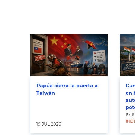
Papúa cierra la puerta a
Cum
Taiwán
en 
aut
pot
19 J
IND
19 JUL 2026