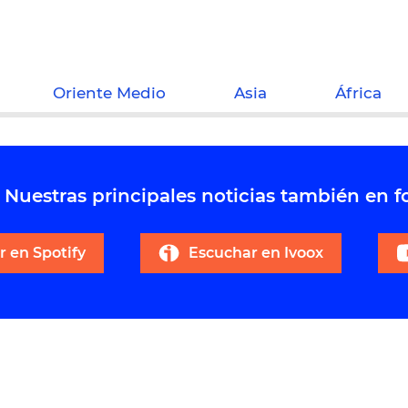
Oriente Medio
Asia
África
Nuestras principales noticias también en 
 en Spotify
Escuchar en Ivoox