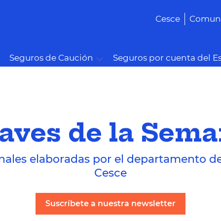
Cesce
Comuni
Seguros de Caución
Seguros por cuenta del E
aves de la Sem
nales elaboradas por el departamento d
Cesce
Suscríbete a nuestra newsletter