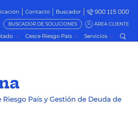
900 115 000
cación
Contacto
Buscador
BUSCADOR DE SOLUCIONES
ÁREA CLIENTE
stado
Cesce Riesgo País
Servicios
ana
e Riesgo País y Gestión de Deuda de