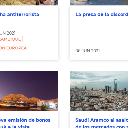
ha antiterrorista
La presa de la discord
UN 2021
AMBIQUE
ÓN EUROPEA
06 JUN 2021
va emisión de bonos
Saudi Aramco al asal
uk a la vista
de los mercados con 