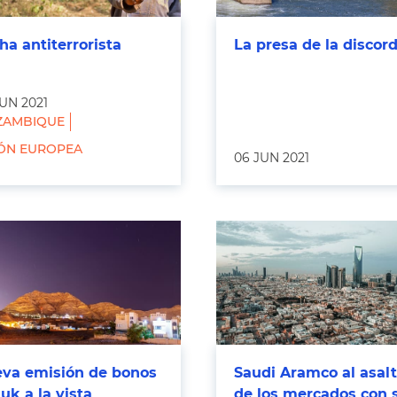
ha antiterrorista
La presa de la discord
UN 2021
AMBIQUE
ÓN EUROPEA
06 JUN 2021
va emisión de bonos
Saudi Aramco al asal
uk a la vista
de los mercados con 