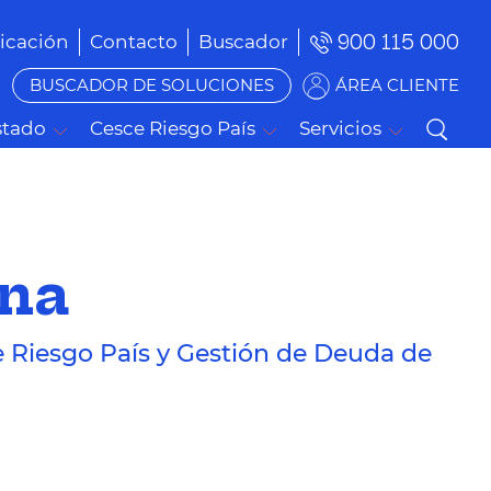
900 115 000
cación
Contacto
Buscador
BUSCADOR DE SOLUCIONES
ÁREA CLIENTE
stado
Cesce Riesgo País
Servicios
ana
e Riesgo País y Gestión de Deuda de