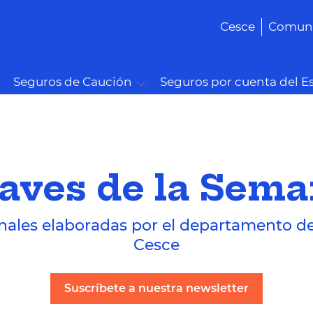
Cesce
Comuni
Seguros de Caución
Seguros por cuenta del E
aves de la Sem
nales elaboradas por el departamento d
Cesce
Suscríbete a nuestra newsletter