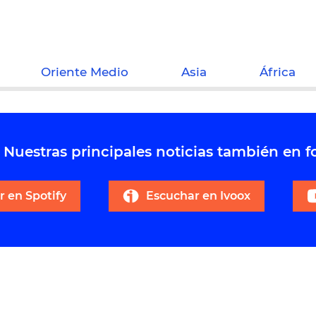
Oriente Medio
Asia
África
Nuestras principales noticias también en 
 en Spotify
Escuchar en Ivoox