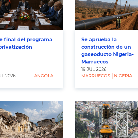
e final del programa
Se aprueba la
privatización
construcción de un
gaseoducto Nigeria-
Marruecos
19 JUL 2026
UL 2026
ANGOLA
MARRUECOS
NIGERIA