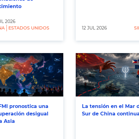
cimiento
UL 2026
NA
ESTADOS UNIDOS
12 JUL 2026
SI
FMI pronostica una
La tensión en el Mar 
uperación desigual
Sur de China continu
a Asia