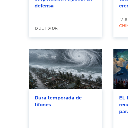
defensa
cre
12 J
CHI
12 JUL 2026
Dura temporada de
EL 
tifones
rec
par