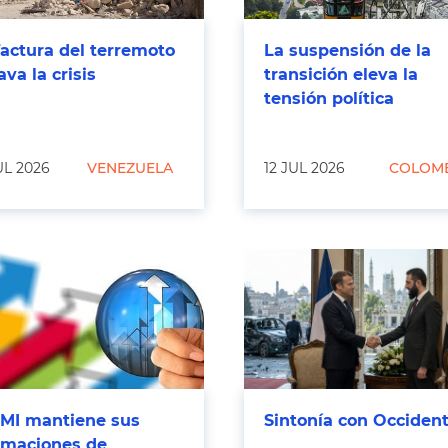
factura del terremoto
La suspensión de la
ava la crisis
transición eleva la
tensión política
UL 2026
VENEZUELA
12 JUL 2026
COLOM
FMI mantiene sus
Sintonía con Occiden
imaciones de