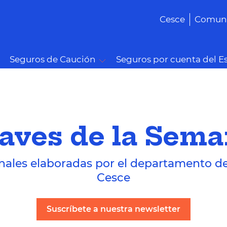
Cesce
Comuni
Seguros de Caución
Seguros por cuenta del E
aves de la Sem
nales elaboradas por el departamento d
Cesce
Suscríbete a nuestra newsletter