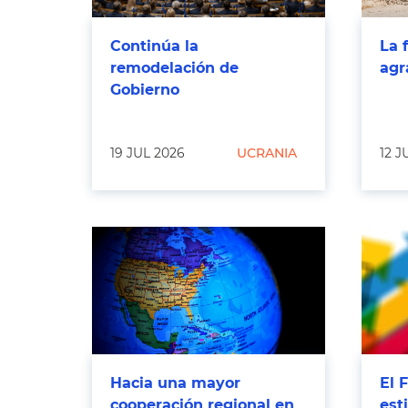
Continúa la
La 
remodelación de
agr
Gobierno
19 JUL 2026
UCRANIA
12 J
Hacia una mayor
El 
cooperación regional en
est