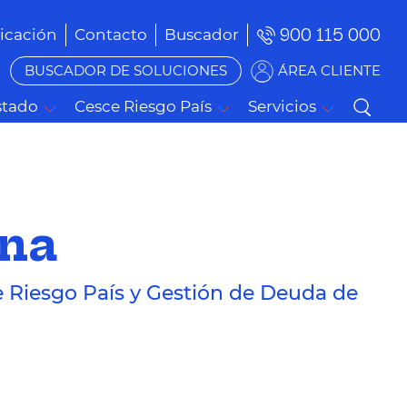
900 115 000
cación
Contacto
Buscador
BUSCADOR DE SOLUCIONES
ÁREA CLIENTE
stado
Cesce Riesgo País
Servicios
ana
e Riesgo País y Gestión de Deuda de