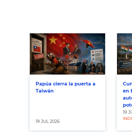
Papúa cierra la puerta a
Cum
Taiwán
en 
aut
pot
19 J
IND
19 JUL 2026