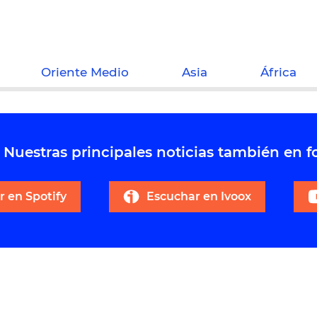
Oriente Medio
Asia
África
Nuestras principales noticias también en 
 en Spotify
Escuchar en Ivoox