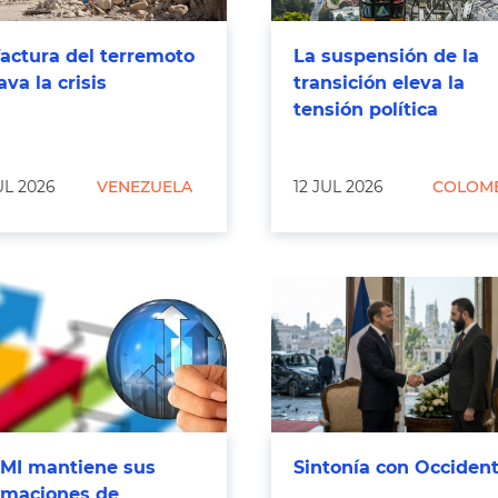
factura del terremoto
La suspensión de la
ava la crisis
transición eleva la
tensión política
UL 2026
VENEZUELA
12 JUL 2026
COLOM
FMI mantiene sus
Sintonía con Occiden
imaciones de