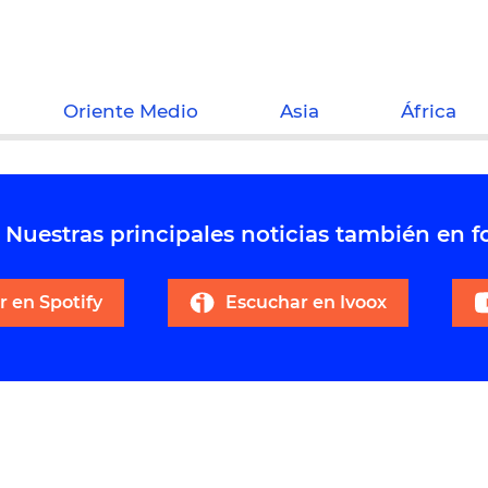
Oriente Medio
Asia
África
Nuestras principales noticias también en 
 en Spotify
Escuchar en Ivoox