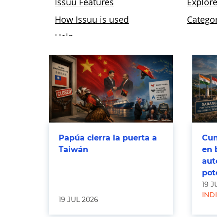
Papúa cierra la puerta a
Cum
Taiwán
en 
aut
pot
19 J
IND
19 JUL 2026