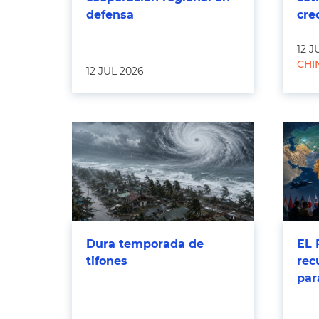
defensa
cre
12 J
CHI
12 JUL 2026
Dura temporada de
EL 
tifones
rec
par