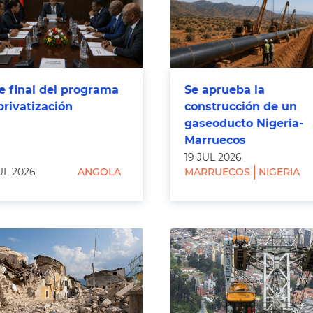
e final del programa
Se aprueba la
privatización
construcción de un
gaseoducto Nigeria-
Marruecos
19 JUL 2026
UL 2026
ANGOLA
MARRUECOS
NIGERIA