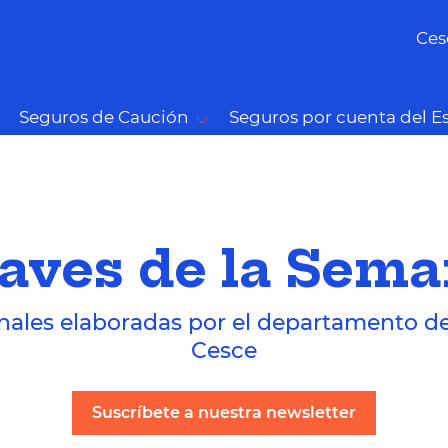
Ces
Seguros de Caución
Seguros por cuenta del E
aves de la Sem
nales elaboradas por el departamento d
Cesce
Suscríbete a nuestra newsletter