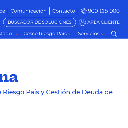
900 115 000
ce
Comunicación
Contacto
BUSCADOR DE SOLUCIONES
ÁREA CLIENTE
stado
Cesce Riesgo País
Servicios
ana
e Riesgo País y Gestión de Deuda de