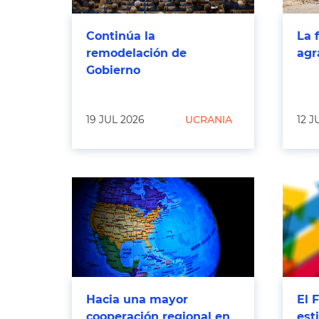
Continúa la
La 
remodelación de
agr
Gobierno
19 JUL 2026
UCRANIA
12 J
Hacia una mayor
El 
cooperación regional en
est