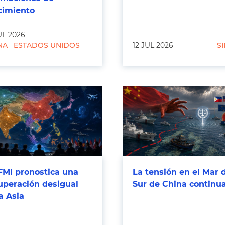
cimiento
UL 2026
NA
ESTADOS UNIDOS
12 JUL 2026
SI
FMI pronostica una
La tensión en el Mar 
uperación desigual
Sur de China continu
a Asia