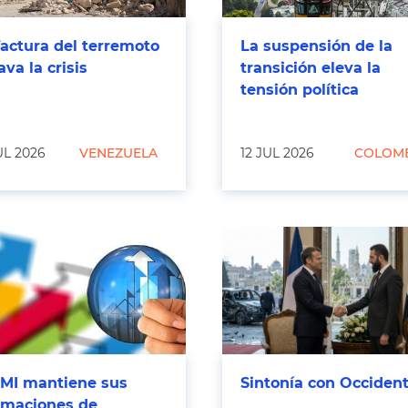
factura del terremoto
La suspensión de la
ava la crisis
transición eleva la
tensión política
UL 2026
VENEZUELA
12 JUL 2026
COLOM
FMI mantiene sus
Sintonía con Occiden
imaciones de