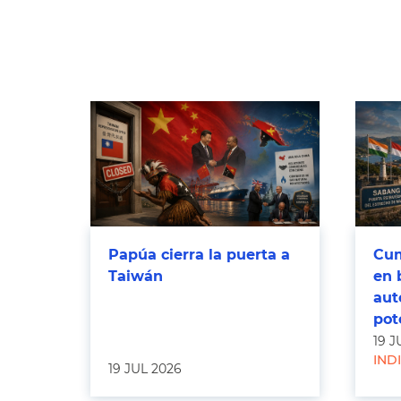
Papúa cierra la puerta a
Cum
Taiwán
en 
aut
pot
19 J
IND
19 JUL 2026