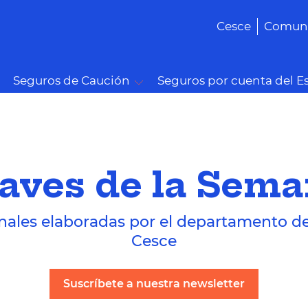
Cesce
Comuni
Seguros de Caución
Seguros por cuenta del E
aves de la Sem
nales elaboradas por el departamento d
Cesce
Suscríbete a nuestra newsletter