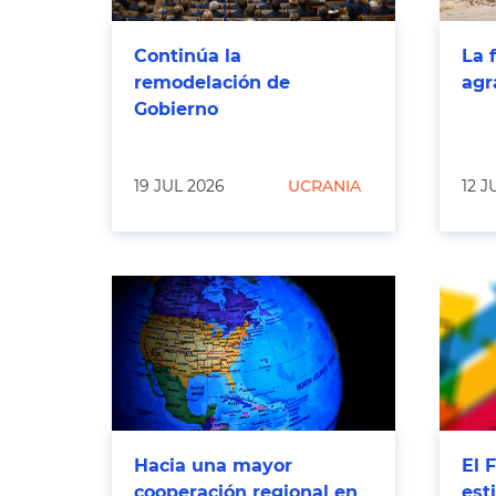
Continúa la
La 
remodelación de
agr
Gobierno
19 JUL 2026
UCRANIA
12 J
Hacia una mayor
El 
cooperación regional en
est