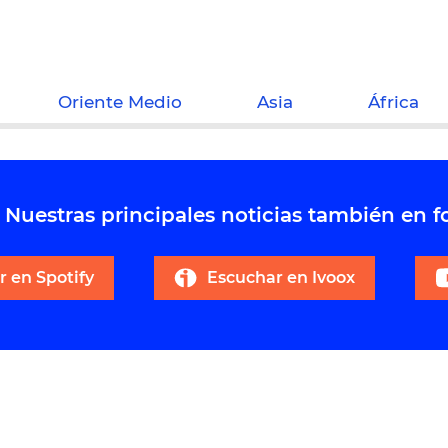
Oriente Medio
Asia
África
Nuestras principales noticias también en 
 en Spotify
Escuchar en Ivoox