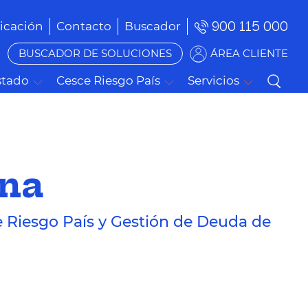
900 115 000
cación
Contacto
Buscador
BUSCADOR DE SOLUCIONES
ÁREA CLIENTE
stado
Cesce Riesgo País
Servicios
ana
e Riesgo País y Gestión de Deuda de