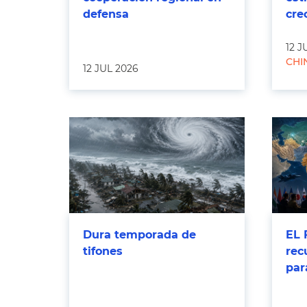
defensa
cre
12 J
CHI
12 JUL 2026
Dura temporada de
EL 
tifones
rec
par