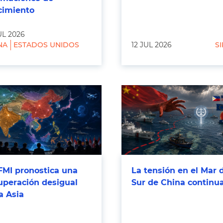
cimiento
UL 2026
NA
ESTADOS UNIDOS
12 JUL 2026
SI
FMI pronostica una
La tensión en el Mar 
uperación desigual
Sur de China continu
a Asia