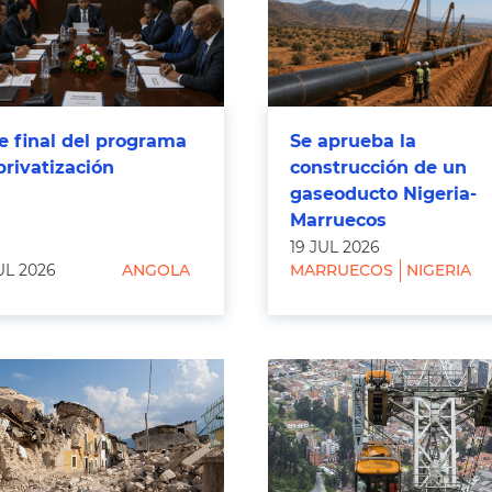
e final del programa
Se aprueba la
privatización
construcción de un
gaseoducto Nigeria-
Marruecos
19 JUL 2026
UL 2026
ANGOLA
MARRUECOS
NIGERIA