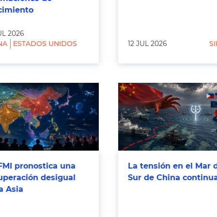
cimiento
UL 2026
NA
ESTADOS UNIDOS
12 JUL 2026
SI
FMI pronostica una
La tensión en el Mar 
uperación desigual
Sur de China continu
a Asia