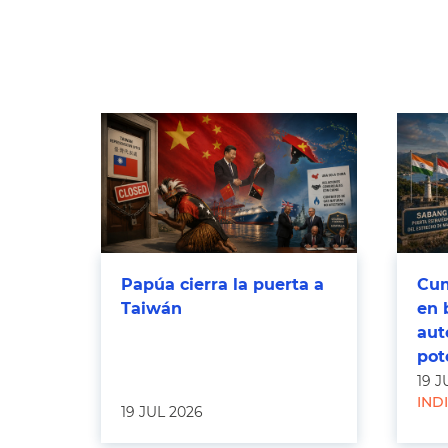
Papúa cierra la puerta a
Cum
Taiwán
en 
aut
pot
19 J
IND
19 JUL 2026