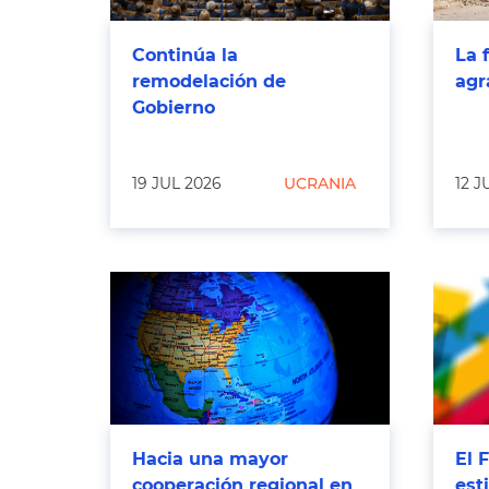
Continúa la
La 
remodelación de
agr
Gobierno
19 JUL 2026
UCRANIA
12 J
Hacia una mayor
El 
cooperación regional en
est