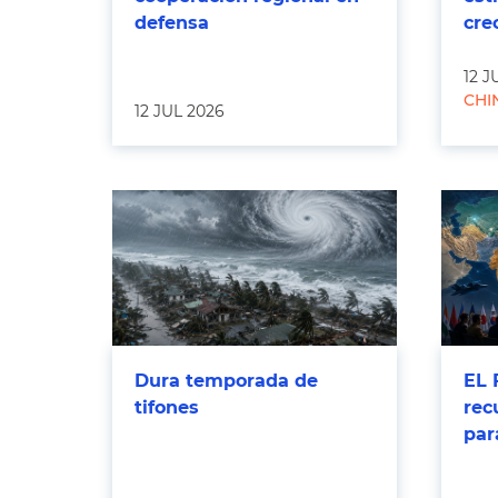
defensa
cre
12 J
CHI
12 JUL 2026
Dura temporada de
EL 
tifones
rec
par