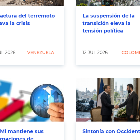
factura del terremoto
La suspensión de la
ava la crisis
transición eleva la
tensión política
UL 2026
VENEZUELA
12 JUL 2026
COLOM
FMI mantiene sus
Sintonía con Occiden
imaciones de