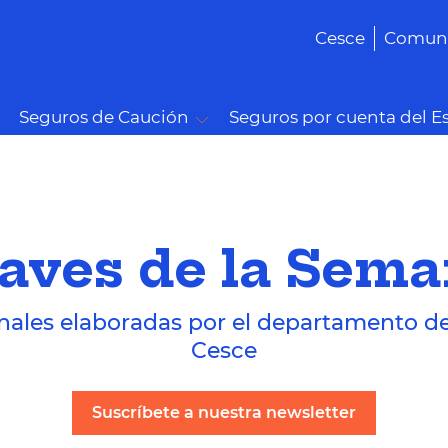
Cesce
Comuni
Seguros de Caución
Seguros por cuenta del E
aves de la Sem
nales elaboradas por el departamento d
Cesce
Suscríbete a nuestra newsletter