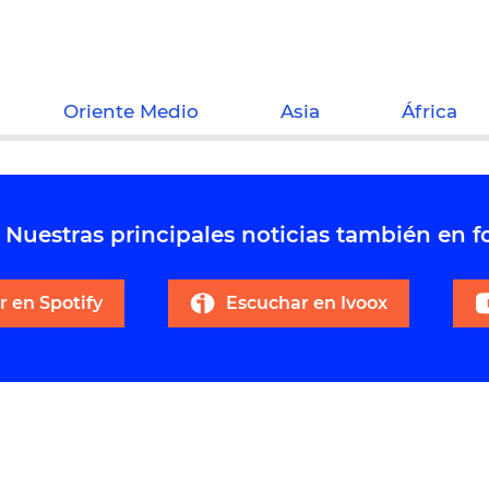
Oriente Medio
Asia
África
Nuestras principales noticias también en 
 en Spotify
Escuchar en Ivoox