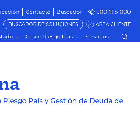
900 115 000
cación
Contacto
Buscador
BUSCADOR DE SOLUCIONES
ÁREA CLIENTE
stado
Cesce Riesgo País
Servicios
ana
e Riesgo País y Gestión de Deuda de