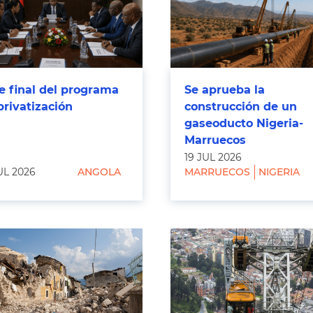
e final del programa
Se aprueba la
privatización
construcción de un
gaseoducto Nigeria-
Marruecos
19 JUL 2026
UL 2026
ANGOLA
MARRUECOS
NIGERIA