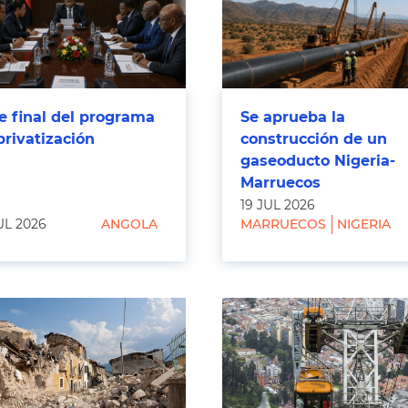
e final del programa
Se aprueba la
privatización
construcción de un
gaseoducto Nigeria-
Marruecos
19 JUL 2026
UL 2026
ANGOLA
MARRUECOS
NIGERIA