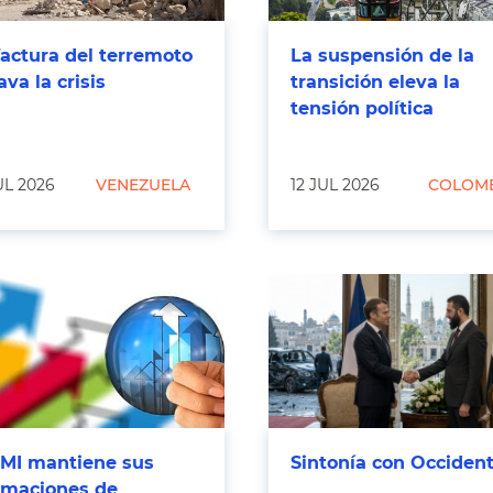
factura del terremoto
La suspensión de la
ava la crisis
transición eleva la
tensión política
UL 2026
VENEZUELA
12 JUL 2026
COLOM
FMI mantiene sus
Sintonía con Occiden
imaciones de