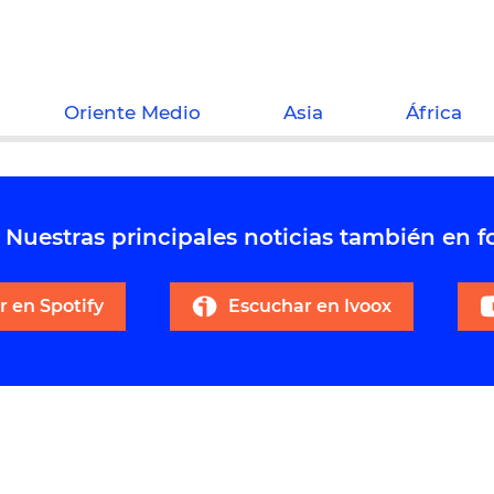
Oriente Medio
Asia
África
Nuestras principales noticias también en 
 en Spotify
Escuchar en Ivoox