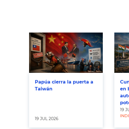
Papúa cierra la puerta a
Cum
Taiwán
en 
aut
pot
19 J
IND
19 JUL 2026