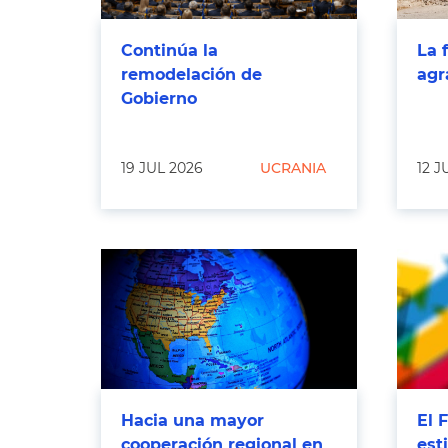
Continúa la
La 
remodelación de
agr
Gobierno
19 JUL 2026
UCRANIA
12 J
Hacia una mayor
El 
cooperación regional en
est