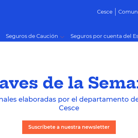
Cesce
Comuni
Seguros de Caución
Seguros por cuenta del E
aves de la Sem
nales elaboradas por el departamento d
Cesce
Suscríbete a nuestra newsletter