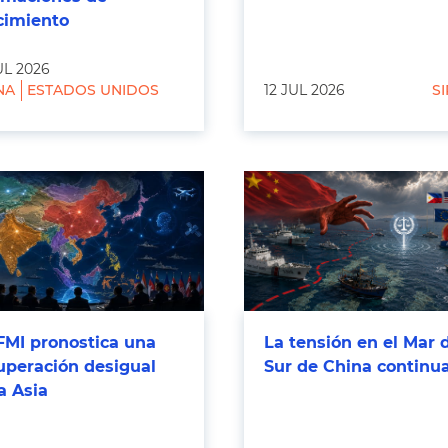
cimiento
UL 2026
NA
ESTADOS UNIDOS
12 JUL 2026
SI
FMI pronostica una
La tensión en el Mar 
uperación desigual
Sur de China continu
a Asia