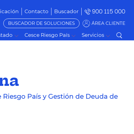
900 115 000
cación
Contacto
Buscador
BUSCADOR DE SOLUCIONES
ÁREA CLIENTE
stado
Cesce Riesgo País
Servicios
ana
e Riesgo País y Gestión de Deuda de