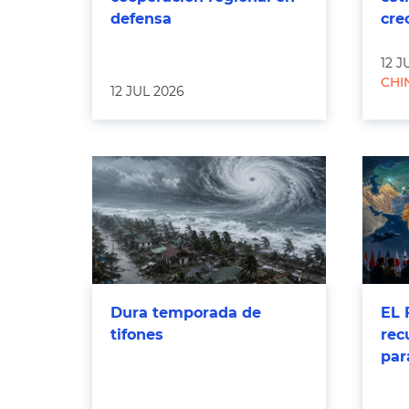
defensa
cre
12 J
CHI
12 JUL 2026
Dura temporada de
EL 
tifones
rec
par