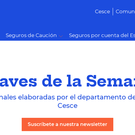
Cesce
Comuni
Seguros de Caución
Seguros por cuenta del E
aves de la Sem
nales elaboradas por el departamento d
Cesce
Suscríbete a nuestra newsletter