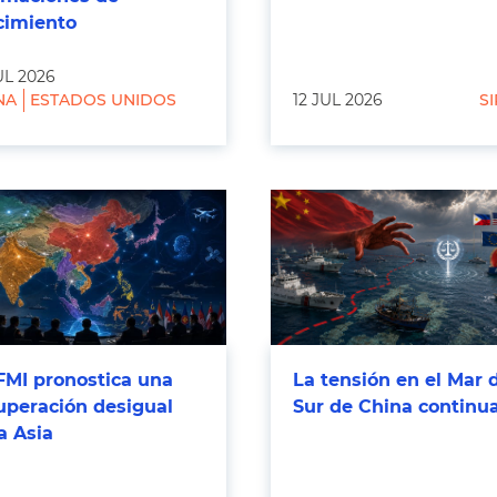
cimiento
UL 2026
NA
ESTADOS UNIDOS
12 JUL 2026
SI
FMI pronostica una
La tensión en el Mar 
uperación desigual
Sur de China continu
a Asia