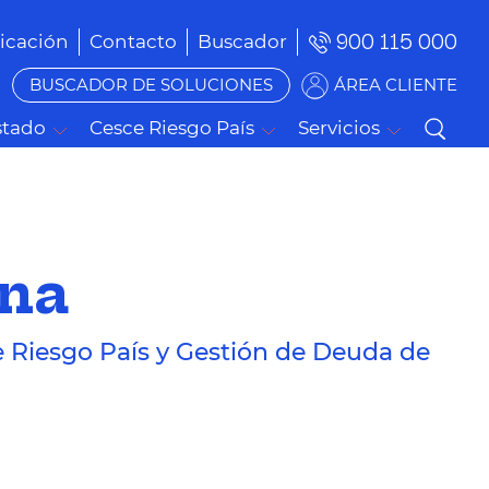
900 115 000
cación
Contacto
Buscador
BUSCADOR DE SOLUCIONES
ÁREA CLIENTE
stado
Cesce Riesgo País
Servicios
ana
e Riesgo País y Gestión de Deuda de