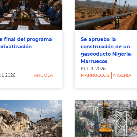
e final del programa
Se aprueba la
privatización
construcción de un
gaseoducto Nigeria-
Marruecos
19 JUL 2026
UL 2026
ANGOLA
MARRUECOS
NIGERIA