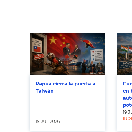
Papúa cierra la puerta a
Cum
Taiwán
en 
aut
pot
19 J
IND
19 JUL 2026