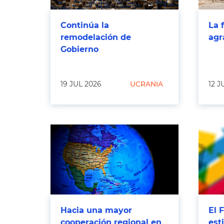
Continúa la
La 
remodelación de
agr
Gobierno
19 JUL 2026
UCRANIA
12 J
Hacia una mayor
El 
cooperación regional en
est