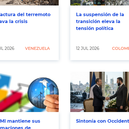
factura del terremoto
La suspensión de la
ava la crisis
transición eleva la
tensión política
UL 2026
VENEZUELA
12 JUL 2026
COLOM
FMI mantiene sus
Sintonía con Occiden
imaciones de