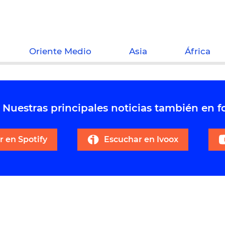
Oriente Medio
Asia
África
Nuestras principales noticias también en 
 en Spotify
Escuchar en Ivoox