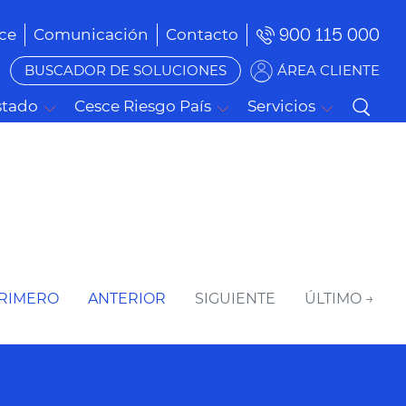
900 115 000
ce
Comunicación
Contacto
BUSCADOR DE SOLUCIONES
ÁREA CLIENTE
stado
Cesce Riesgo País
Servicios
PRIMERO
ANTERIOR
SIGUIENTE
ÚLTIMO →