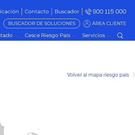
900 115 000
cación
Contacto
Buscador
BUSCADOR DE SOLUCIONES
ÁREA CLIENTE
stado
Cesce Riesgo País
Servicios
´Volver al mapa riesgo país