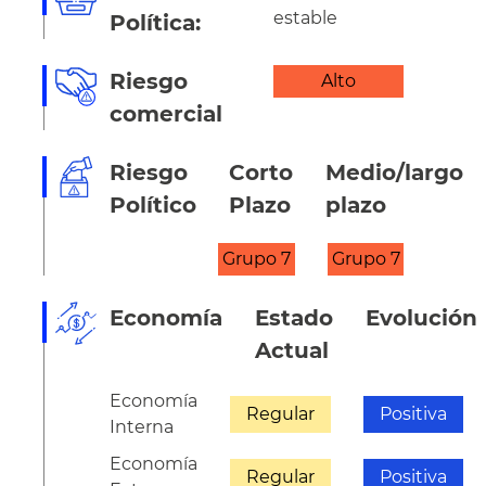
estable
Política:
Riesgo
Alto
comercial
Riesgo
Corto
Medio/largo
Político
Plazo
plazo
Grupo 7
Grupo 7
Economía
Estado
Evolución
Actual
Economía
Regular
Positiva
Interna
Economía
Regular
Positiva