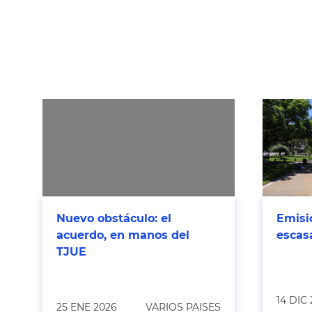
Nuevo obstáculo: el
Emisi
acuerdo, en manos del
escas
TJUE
14 DIC
25 ENE 2026
VARIOS PAISES