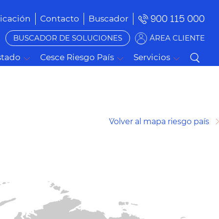
900 115 000
cación
Contacto
Buscador
BUSCADOR DE SOLUCIONES
ÁREA CLIENTE
stado
Cesce Riesgo País
Servicios
´Volver al mapa riesgo país