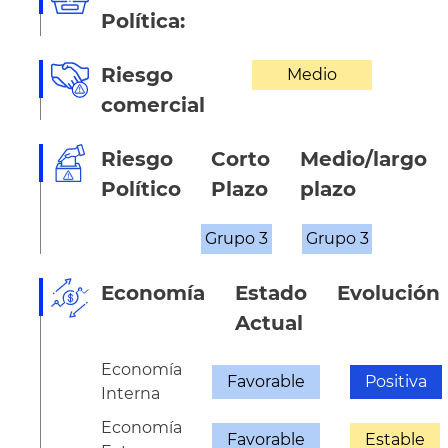
Política:
Riesgo
Medio
comercial
Riesgo
Corto
Medio/largo
Político
Plazo
plazo
Grupo 3
Grupo 3
Economía
Estado
Evolución
Actual
Economía
Favorable
Positiva
Interna
Economía
Favorable
Estable