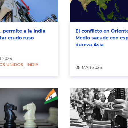
 permite a la India
El conflicto en Orient
tar crudo ruso
Medio sacude con esp
dureza Asia
 2026
OS UNIDOS
INDIA
08 MAR 2026