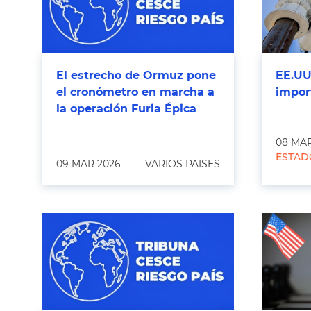
El estrecho de Ormuz pone
EE.UU.
el cronómetro en marcha a
impor
la operación Furia Épica
08 MAR
ESTAD
09 MAR 2026
VARIOS PAISES