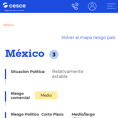
México
´Volver al mapa riesgo país
México
3
Relativamente
Situación Política:
estable
Riesgo
Medio
comercial
Riesgo Político
Corto Plazo
Medio/largo