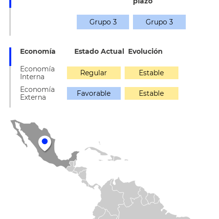
plazo
Grupo 3
Grupo 3
Economía
Estado Actual
Evolución
Economía
Regular
Estable
Interna
Economía
Favorable
Estable
Externa