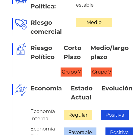
estable
Política:
Riesgo
Medio
comercial
Riesgo
Corto
Medio/largo
Político
Plazo
plazo
Grupo 7
Grupo 7
Economía
Estado
Evolución
Actual
Economía
Regular
Positiva
Interna
Economía
Favorable
Positiva