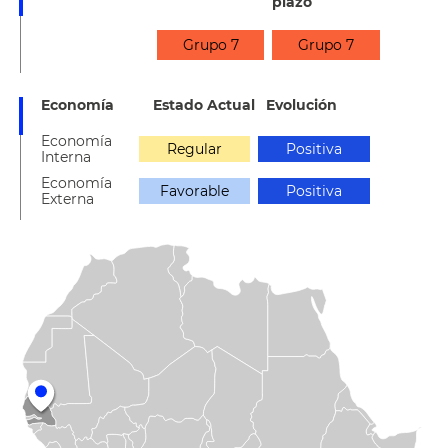
plazo
Grupo 7
Grupo 7
Economía
Estado Actual
Evolución
Economía
Regular
Positiva
Interna
Economía
Favorable
Positiva
Externa