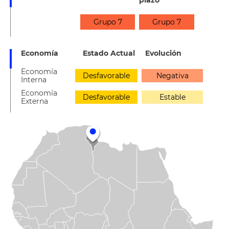
plazo
Grupo 7
Grupo 7
Economía
Estado Actual
Evolución
Economía
Desfavorable
Negativa
Interna
Economía
Desfavorable
Estable
Externa