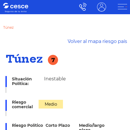
Túnez
´Volver al mapa riesgo país
Túnez
7
Inestable
Situación
Política:
Riesgo
Medio
comercial
Riesgo Político
Corto Plazo
Medio/largo