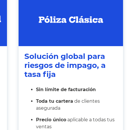
Solución global para
riesgos de impago, a
tasa fija
Sin límite de facturación
Toda tu cartera
de clientes
asegurada
Precio único
aplicable a todas tus
ventas