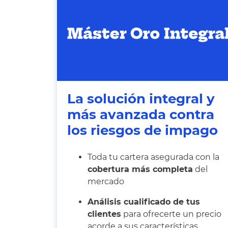
La solución integral y
más avanzada contra
los riesgos de impago
Toda tu cartera asegurada con la
cobertura más completa
del
mercado
Análisis cualificado de tus
clientes
para ofrecerte un precio
acorde a sus características