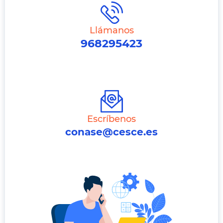
Llámanos
968295423
Escríbenos
conase@cesce.es