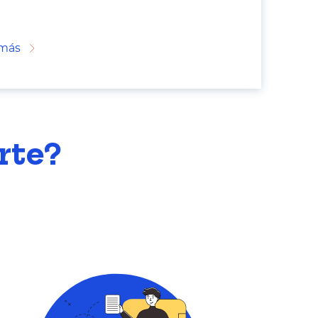
 más
rte?