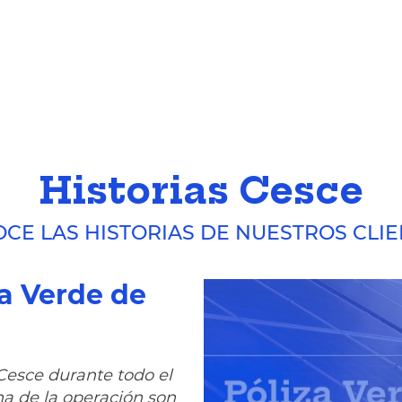
Historias Cesce
CE LAS HISTORIAS DE NUESTROS CLI
za Verde de
a Fácil
a Clásica
er Oro
abemos hacer: vender.
sica busca la
aminar los riesgos; no
aso, al ampliar
Cesce durante todo el
gral es la seguridad
amos también tener
ha de la operación son
 aseguradas en un 95%