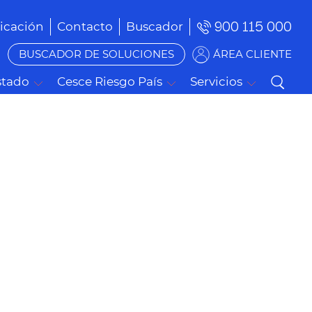
900 115 000
cación
Contacto
Buscador
BUSCADOR DE SOLUCIONES
ÁREA CLIENTE
stado
Cesce Riesgo País
Servicios