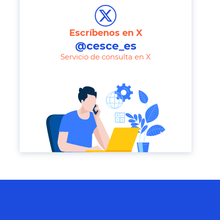
l
e
Escríbenos en X
p
@cesce_es
h
Servicio de consulta en X
o
n
e