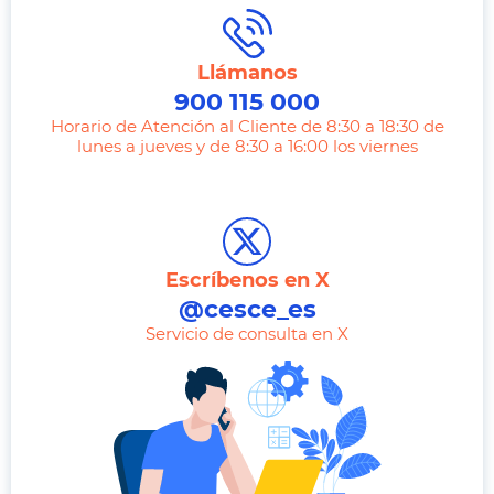
Llámanos
900 115 000
Horario de Atención al Cliente de 8:30 a 18:30 de
lunes a jueves y de 8:30 a 16:00 los viernes
T
e
l
e
Escríbenos en X
p
@cesce_es
h
Servicio de consulta en X
o
n
e