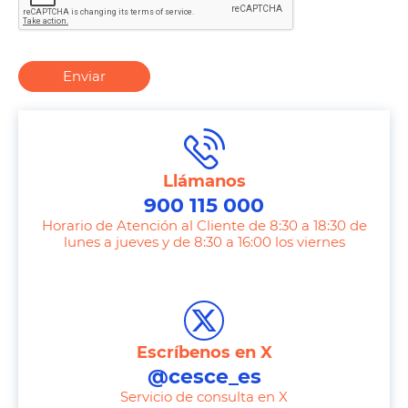
Enviar
Llámanos
900 115 000
Horario de Atención al Cliente de 8:30 a 18:30 de
lunes a jueves y de 8:30 a 16:00 los viernes
T
e
l
e
Escríbenos en X
p
@cesce_es
h
Servicio de consulta en X
o