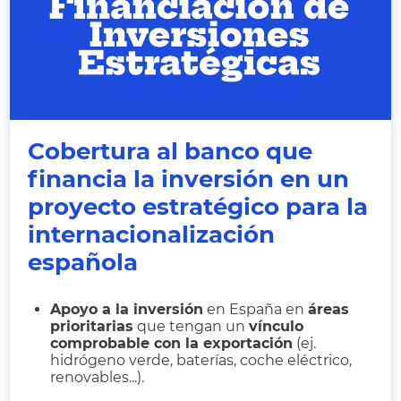
Cobertura al banco que
financia la inversión en un
proyecto estratégico para la
internacionalización
española
Apoyo a la inversión
en España en
áreas
prioritarias
que tengan un
vínculo
comprobable con la exportación
(ej.
hidrógeno verde, baterías, coche eléctrico,
renovables...).