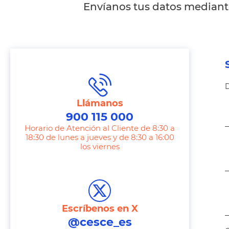
Envíanos tus datos mediante
D
Llámanos
900 115 000
Horario de Atención al Cliente de 8:30 a
18:30 de lunes a jueves y de 8:30 a 16:00
los viernes
T
e
l
e
Escríbenos en X
p
@cesce_es
h