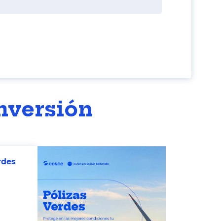
nversión
rdes