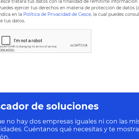
esce tratará tus datos con la finalidad de remitirte información 
uedes ejercer tus derechos en materia de protección de datos (ac
ndica en la
Política de Privacidad de Cesce
, la cual puedes consu
e tus datos.
cador de soluciones
e no hay dos empresas iguales ni con las m
idades. Cuéntanos qué necesitas y te mostr
ión.