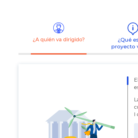
¿A quién va dirigido?
¿Qué e
proyecto 
E
e
L
c
I