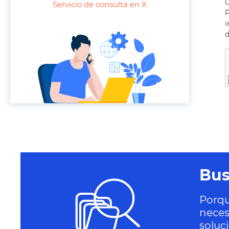
C
Servicio de consulta en X
o
P
n
i
e
d
Bus
Porqu
neces
soluc