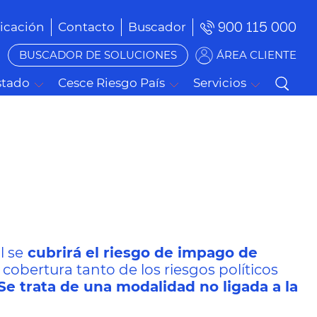
900 115 000
cación
Contacto
Buscador
BUSCADOR DE SOLUCIONES
ÁREA CLIENTE
stado
Cesce Riesgo País
Servicios
l se
cubrirá el riesgo de impago de
e cobertura tanto de los riesgos políticos
Se trata de una modalidad no ligada a la