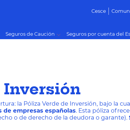
Cesce
Comuni
Seguros de Caución
Seguros por cuenta del E
 Inversión
ra: la Póliza Verde de Inversión, bajo la cua
ras de empresas españolas
. Esta póliza ofrec
echo o de derecho de la deudora o garante).