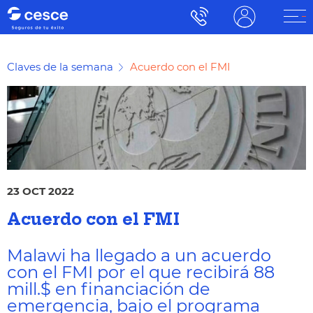
Claves de la semana
Acuerdo con el FMI
23 OCT 2022
Acuerdo con el FMI
Malawi ha llegado a un acuerdo
con el FMI por el que recibirá 88
mill.$ en financiación de
emergencia, bajo el programa