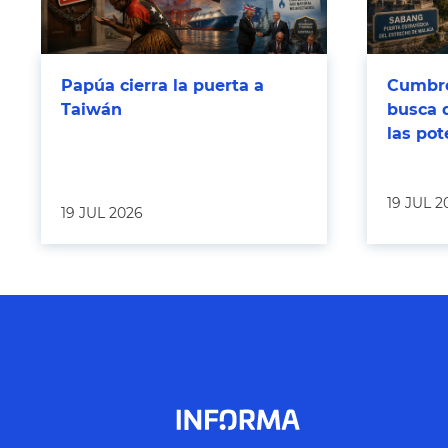
Papúa cierra la puerta a
Cumbre
Taiwán
busca 
las po
19 JUL 2
19 JUL 2026