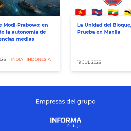
 Modi-Prabowo: en
La Unidad del Bloque,
de la autonomía de
Prueba en Manila
tencias medias
026
INDIA
INDONESIA
19 JUL 2026
Empresas del grupo