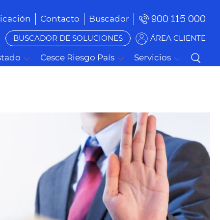
900 115 000
cación
Contacto
Buscador
BUSCADOR DE SOLUCIONES
ÁREA CLIENTE
stado
Cesce Riesgo País
Servicios