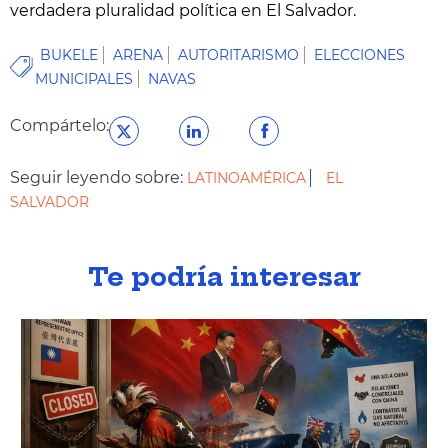
verdadera pluralidad política en El Salvador.
BUKELE
ARENA
AUTORITARISMO
ELECCIONES
MUNICIPALES
NAVAS
Compártelo:
Seguir leyendo sobre:
LATINOAMÉRICA
EL
SALVADOR
Te podría interesar