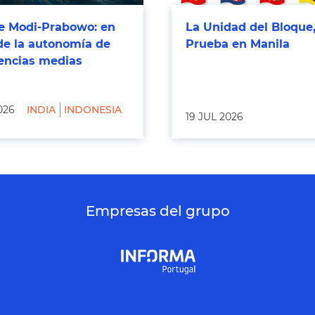
 Modi-Prabowo: en
La Unidad del Bloque,
de la autonomía de
Prueba en Manila
tencias medias
026
INDIA
INDONESIA
19 JUL 2026
Empresas del grupo