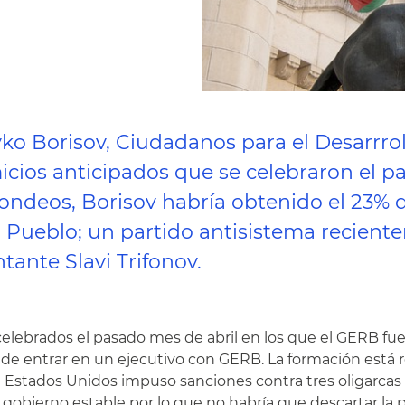
yko Borisov, Ciudadanos para el Desarrro
cios anticipados que se celebraron el pa
ndeos, Borisov habría obtenido el 23% de
l Pueblo; un partido antisistema recient
tante Slavi Trifonov.
 celebrados el pasado mes de abril en los que el GERB fu
s de entrar en un ejecutivo con GERB. La formación está
ue Estados Unidos impuso sanciones contra tres oligarcas
gobierno estable por lo que no habría que descartar la 