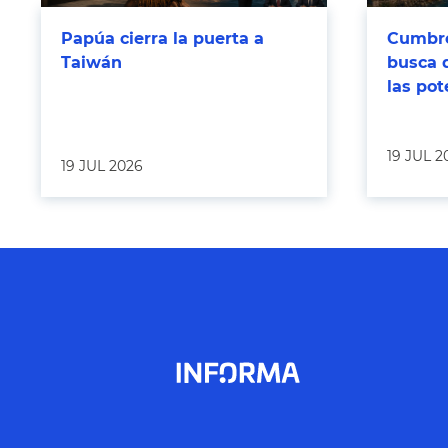
Papúa cierra la puerta a
Cumbre
Taiwán
busca 
las po
19 JUL 2
19 JUL 2026