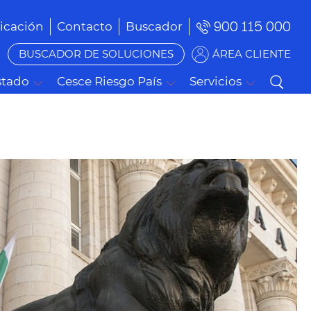
900 115 000
cación
Contacto
Buscador
BUSCADOR DE SOLUCIONES
ÁREA CLIENTE
stado
Cesce Riesgo País
Servicios