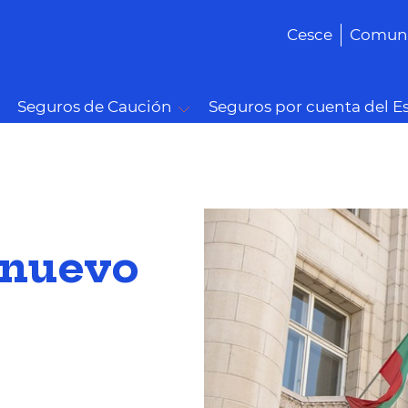
Cesce
Comuni
Seguros de Caución
Seguros por cuenta del E
 nuevo