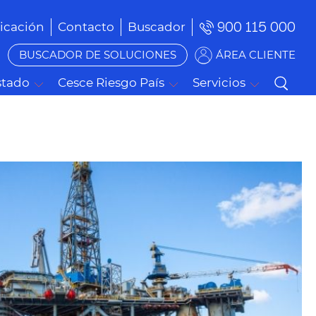
900 115 000
cación
Contacto
Buscador
BUSCADOR DE SOLUCIONES
ÁREA CLIENTE
stado
Cesce Riesgo País
Servicios