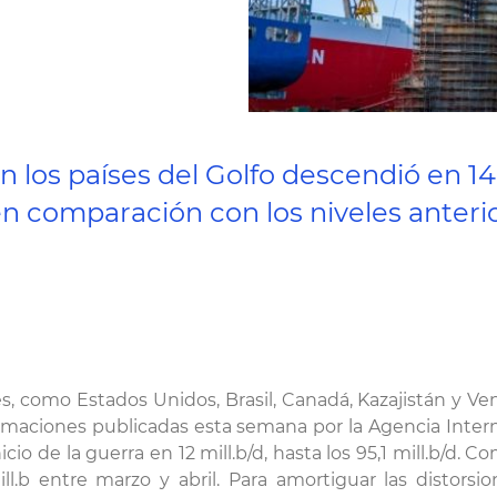
 los países del Golfo descendió en 14,
 en comparación con los niveles anterio
 como Estados Unidos, Brasil, Canadá, Kazajistán y Vene
aciones publicadas esta semana por la Agencia Internaci
io de la guerra en 12 mill.b/d, hasta los 95,1 mill.b/d. C
ll.b entre marzo y abril. Para amortiguar las distorsio