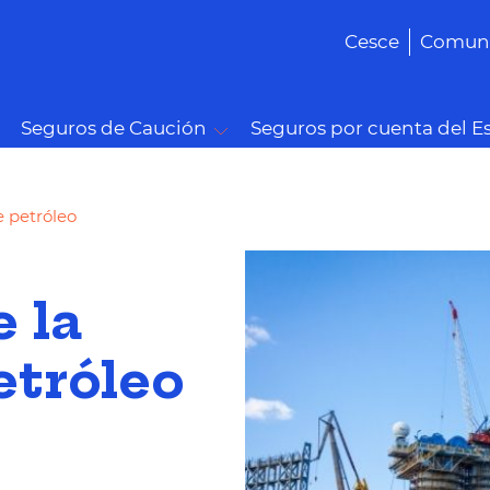
Cesce
Comuni
Seguros de Caución
Seguros por cuenta del E
e petróleo
e la
etróleo