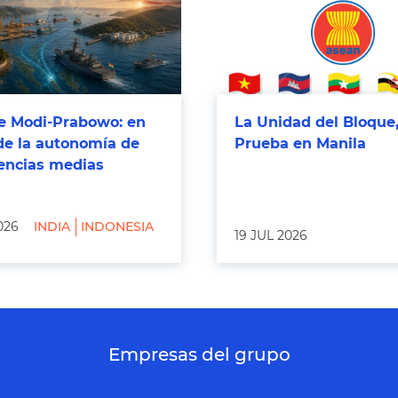
 Modi-Prabowo: en
La Unidad del Bloque,
de la autonomía de
Prueba en Manila
tencias medias
026
INDIA
INDONESIA
19 JUL 2026
Empresas del grupo