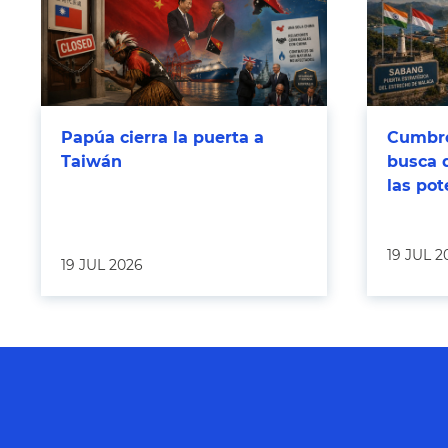
Papúa cierra la puerta a
Cumbre
Taiwán
busca 
las po
19 JUL 2
19 JUL 2026