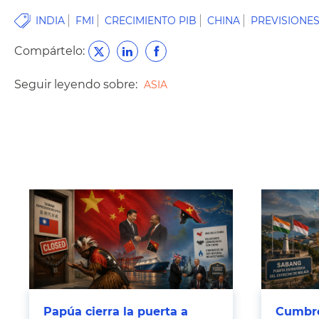
INDIA
FMI
CRECIMIENTO PIB
CHINA
PREVISIONE
Compártelo:
Seguir leyendo sobre:
ASIA
Papúa cierra la puerta a
Cumbre