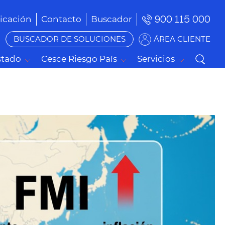
900 115 000
cación
Contacto
Buscador
BUSCADOR DE SOLUCIONES
ÁREA CLIENTE
stado
Cesce Riesgo País
Servicios