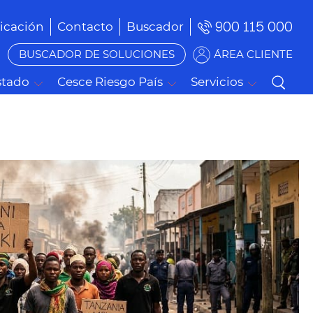
900 115 000
cación
Contacto
Buscador
BUSCADOR DE SOLUCIONES
ÁREA CLIENTE
stado
Cesce Riesgo País
Servicios