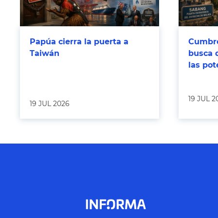
Papúa cierra la puerta a
Cumbre
Taiwán
busca 
las po
19 JUL 2
19 JUL 2026