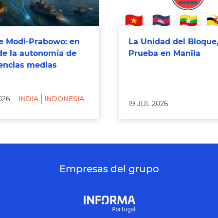
 Modi-Prabowo: en
La Unidad del Bloque,
de la autonomía de
Prueba en Manila
tencias medias
026
INDIA
INDONESIA
19 JUL 2026
Empresas del grupo