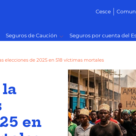
Cesce
Comuni
Seguros de Caución
Seguros por cuenta del E
 las elecciones de 2025 en 518 víctimas mortales
 la
s
025 en