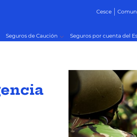
Cesce
Comuni
Seguros de Caución
Seguros por cuenta del E
gencia