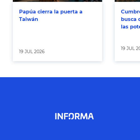
Papúa cierra la puerta a
Cumbre
Taiwán
busca 
las po
19 JUL 2
19 JUL 2026