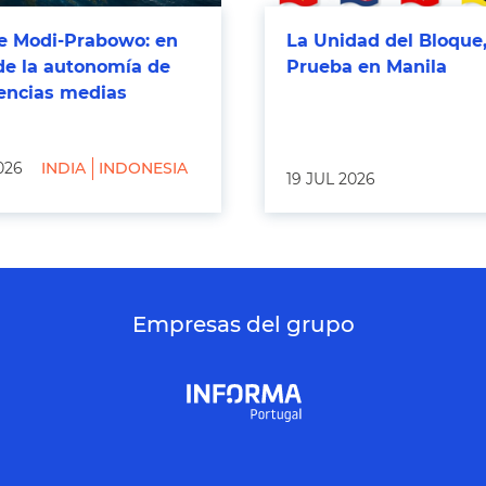
 Modi-Prabowo: en
La Unidad del Bloque,
de la autonomía de
Prueba en Manila
tencias medias
026
INDIA
INDONESIA
19 JUL 2026
Empresas del grupo