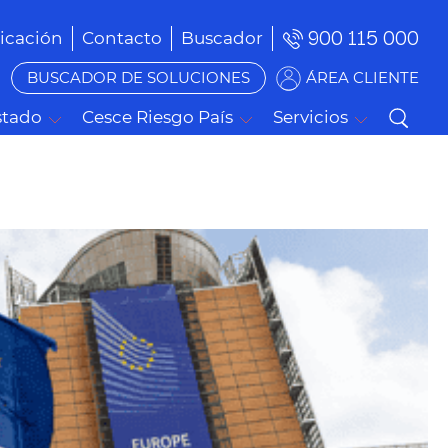
900 115 000
cación
Contacto
Buscador
BUSCADOR DE SOLUCIONES
ÁREA CLIENTE
stado
Cesce Riesgo País
Servicios