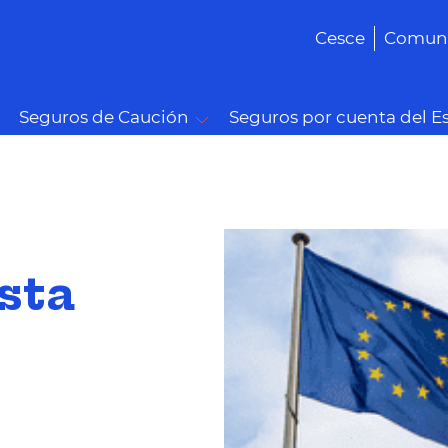
Cesce
Comuni
Seguros de Caución
Seguros por cuenta del E
sta