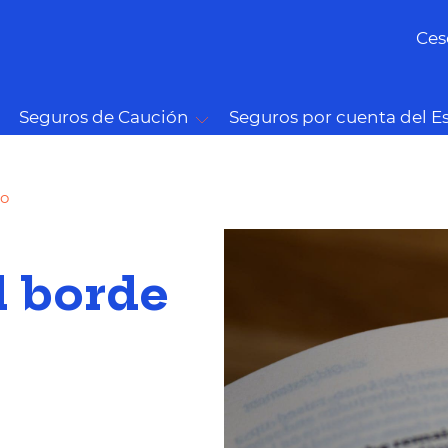
Ces
Seguros de Caución
Seguros por cuenta del E
mo
l borde