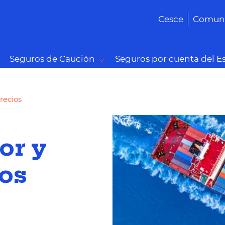
Cesce
Comuni
Seguros de Caución
Seguros por cuenta del E
recios
or y
ios