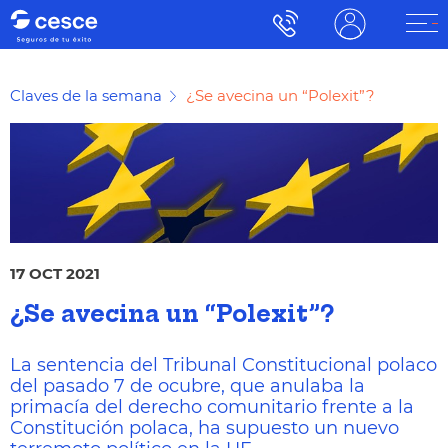
Claves de la semana
¿Se avecina un “Polexit”?
17 OCT 2021
¿Se avecina un “Polexit”?
La sentencia del Tribunal Constitucional polaco
del pasado 7 de ocubre, que anulaba la
primacía del derecho comunitario frente a la
Constitución polaca, ha supuesto un nuevo