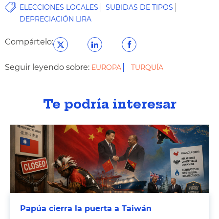
ELECCIONES LOCALES
SUBIDAS DE TIPOS
DEPRECIACIÓN LIRA
Compártelo:
Seguir leyendo sobre:
EUROPA
TURQUÍA
Te podría interesar
Papúa cierra la puerta a Taiwán