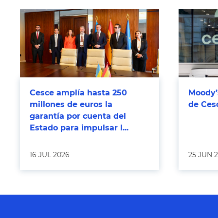
Cesce amplía hasta 250
Moody’s
millones de euros la
de Ces
garantía por cuenta del
Estado para impulsar l...
16 JUL 2026
25 JUN 