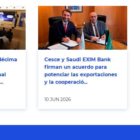
décima
Cesce y Saudi EXIM Bank
firman un acuerdo para
nal
potenciar las exportaciones
..
y la cooperació...
10 JUN 2026