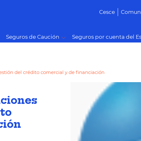
Cesce
Comuni
Seguros de Caución
Seguros por cuenta del E
stión del crédito comercial y de financiación
uciones
ito
ción