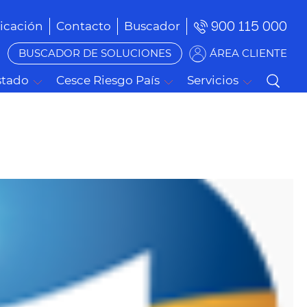
900 115 000
cación
Contacto
Buscador
BUSCADOR DE SOLUCIONES
ÁREA CLIENTE
stado
Cesce Riesgo País
Servicios