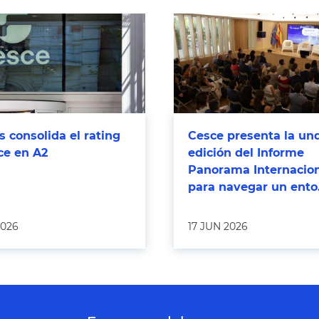
 consolida el rating
Cesce presenta la un
ce en A2
edición del Informe
Panorama Internacio
para navegar un ento.
2026
17 JUN 2026