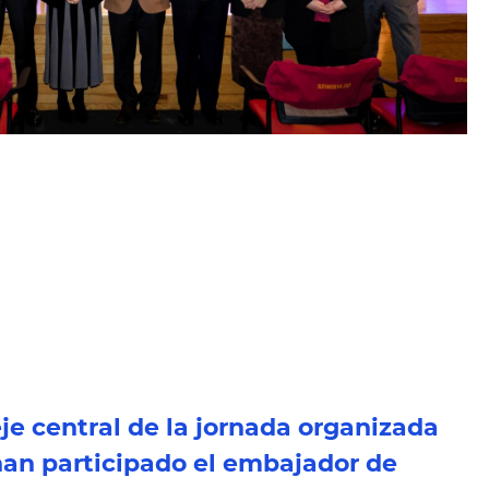
je central de la jornada organizada
 han participado el embajador de