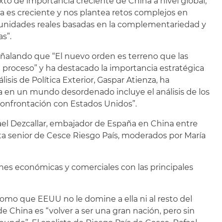
xto de importancia creciente de China a nivel global,
a es creciente y nos plantea retos complejos en
tunidades reales basadas en la complementariedad y
s”.
señalando que “El nuevo orden es terreno que las
proceso” y ha destacado la importancia estratégica
sis de Política Exterior, Gaspar Atienza, ha
na en un mundo desordenado incluye el análisis de los
a confrontación con Estados Unidos”.
fael Dezcallar, embajador de España en China entre
sta senior de Cesce Riesgo País, moderados por María
ones económicas y comerciales con las principales
omo que EEUU no le domine a ella ni al resto del
 China es “volver a ser una gran nación, pero sin