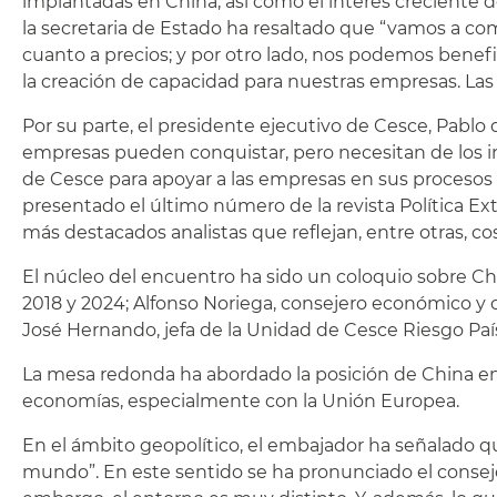
implantadas en China, así como el interés creciente de
la secretaria de Estado ha resaltado que “vamos a co
cuanto a precios; y por otro lado, nos podemos bene
la creación de capacidad para nuestras empresas. Las 
Por su parte, el presidente ejecutivo de Cesce, Pablo
empresas pueden conquistar, pero necesitan de los i
de Cesce para apoyar a las empresas en sus procesos de
presentado el último número de la revista Política E
más destacados analistas que reflejan, entre otras, co
El núcleo del encuentro ha sido un coloquio sobre Ch
2018 y 2024; Alfonso Noriega, consejero económico y c
José Hernando, jefa de la Unidad de Cesce Riesgo Paí
La mesa redonda ha abordado la posición de China en e
economías, especialmente con la Unión Europea.
En el ámbito geopolítico, el embajador ha señalado q
mundo”. En este sentido se ha pronunciado el conseje