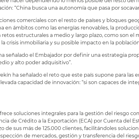
iere hacer dependiendo lo menos posible del resto del m
ración: “China busca una autonomía que pasa por socavar
elaciones comerciales con el resto de países y bloques ge
na en ámbitos como las energías renovables, la producción
etos estructurales a medio y largo plazo, como son el 
la crisis inmobiliaria y su posible impacto en la població
ha señalado el Embajador por definir una estrategia propi
o y alto poder adquisitivo”.
ekín ha señalado el reto que este país supone para las
vada capacidad de innovación: “si son capaces de integ
ce soluciones integrales para la gestión del riesgo com
a de Crédito a la Exportación (ECA) por Cuenta del Est
o de sus más de 125.000 clientes, facilitándoles solucion
spección de mercados, gestión y transferencia del riesgo