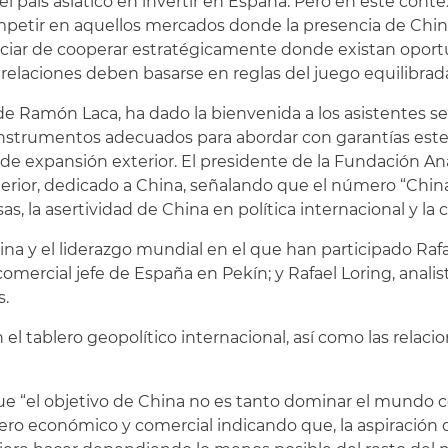
l país asiático en invertir en España. Pero en este conte
mpetir en aquellos mercados donde la presencia de Chin
ficiar de cooperar estratégicamente donde existan opor
relaciones deben basarse en reglas del juego equilibrada
 de Ramón Laca, ha dado la bienvenida a los asistentes 
nstrumentos adecuados para abordar con garantías este 
 expansión exterior. El presidente de la Fundación Análi
xterior, dedicado a China, señalando que el número “Chi
sas, la asertividad de China en política internacional y l
ina y el liderazgo mundial en el que han participado Ra
omercial jefe de España en Pekín; y Rafael Loring, anali
s.
l tablero geopolítico internacional, así como las relaci
ue “el objetivo de China no es tanto dominar el mundo c
ro económico y comercial indicando que, la aspiración de