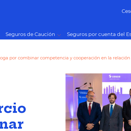
Ces
Seguros de Caución
Seguros por cuenta del E
oga por combinar competencia y cooperación en la relación 
rcio
nar