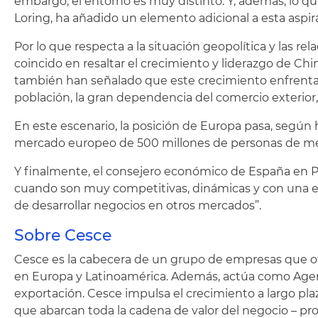
embargo, el entorno es muy distinto. Y, además, lo qu
Loring, ha añadido un elemento adicional a esta aspi
Por lo que respecta a la situación geopolítica y las r
coincido en resaltar el crecimiento y liderazgo de Chi
también han señalado que este crecimiento enfrenta r
población, la gran dependencia del comercio exterior, 
En este escenario, la posición de Europa pasa, según 
mercado europeo de 500 millones de personas de medi
Y finalmente, el consejero económico de España en P
cuando son muy competitivas, dinámicas y con una ele
de desarrollar negocios en otros mercados”.
Sobre Cesce
Cesce es la cabecera de un grupo de empresas que ofre
en Europa y Latinoamérica. Además, actúa como Agenci
exportación. Cesce impulsa el crecimiento a largo plaz
que abarcan toda la cadena de valor del negocio – pro