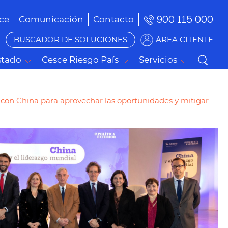
900 115 000
ce
Comunicación
Contacto
BUSCADOR DE SOLUCIONES
ÁREA CLIENTE
stado
Cesce Riesgo País
Servicios
con China para aprovechar las oportunidades y mitigar