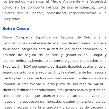
los Derechos Humanos, el Medio Ambiente y la Sociedad,
como en los comportamientos de sus empleados, cuyos
valores son la lealtad, honestidad, responsabilidad y la
integridad.
Sobre Cesce
Cesce, Compa
ñía Españ
ola de Seguros de Cr
édito a la
Exportación, es la cabecera de un grupo de empresas que ofrece
soluciones integrales para la gestión del riesgo comercial y la
emisión de seguro de caución y garantías en Europa y
Latinoamérica. Ademá
s act
úa como Agencia de Crédito a la
Exportación (ECA) por cuenta del Estado Español, gestionando el
seguro de crédito a la exportación y la cobertura de los riesgos a
medio y largo plazo de los consumidores electrointensivos. Cesce
impulsa el crecimiento a largo plazo de sus má
s de 140.000
clientes, facilit
ándoles soluciones inteligentes para la gestión del
crédito comercial que abarcan toda la cadena de valor del
negocio –
prospecci
ó
n de mercados, gesti
ón y transferencia del
riesgo y acceso a la financiación – y soluciones de caución y