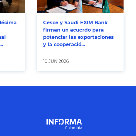
décima
Cesce y Saudi EXIM Bank
firman un acuerdo para
nal
potenciar las exportaciones
..
y la cooperació...
10 JUN 2026