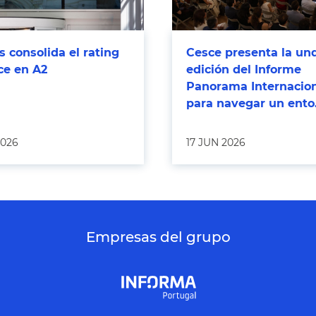
 consolida el rating
Cesce presenta la un
ce en A2
edición del Informe
Panorama Internacio
para navegar un ento.
2026
17 JUN 2026
Empresas del grupo