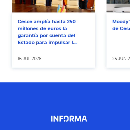
Cesce amplía hasta 250
Moody’s
millones de euros la
de Ces
garantía por cuenta del
Estado para impulsar l...
16 JUL 2026
25 JUN 