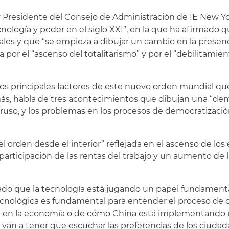
y y Presidente del Consejo de Administración de IE New Y
cnología y poder en el siglo XXI”, en la que ha afirmado 
nales y que “se empieza a dibujar un cambio en la prese
or el “ascenso del totalitarismo” y por el “debilitamien
os principales factores de este nuevo orden mundial qu
ás, habla de tres acontecimientos que dibujan una “dem
mo ruso, y los problemas en los procesos de democratizaci
orden desde el interior” reflejada en el ascenso de los 
articipación de las rentas del trabajo y un aumento de 
rado que la tecnología está jugando un papel fundamenta
cnológica es fundamental para entender el proceso de c
id en la economía o de cómo China está implementando
an a tener que escuchar las preferencias de los ciudadano