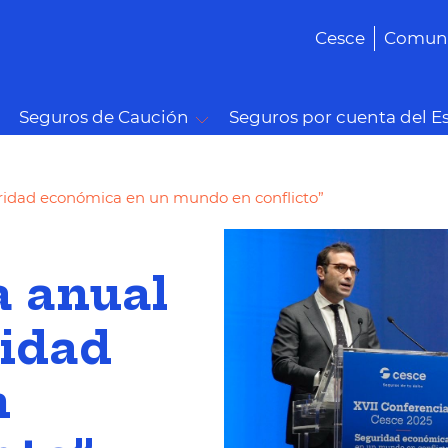
Cesce
Comuni
Seguros de Caución
Seguros por cuenta del E
uridad económica en un mundo en conflicto”
a anual
ridad
n