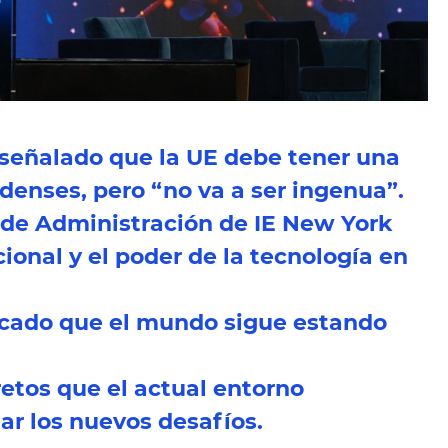
 señalado que la UE debe tener una
denses, pero “no va a ser ingenua”.
o de Administración de IE New York
ional y el poder de la tecnología en
alcado que el mundo sigue estando
tos que el actual entorno
dar los nuevos desafíos.