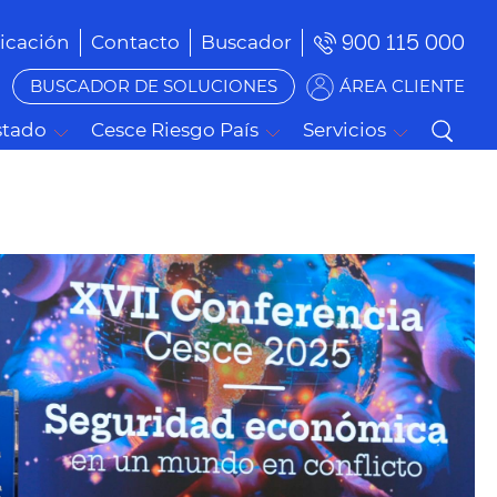
900 115 000
cación
Contacto
Buscador
BUSCADOR DE SOLUCIONES
ÁREA CLIENTE
stado
Cesce Riesgo País
Servicios