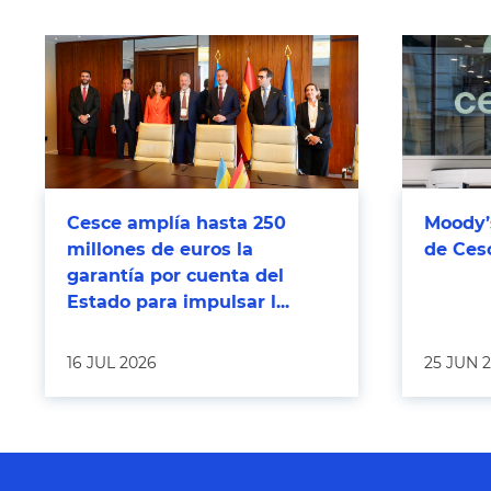
Cesce amplía hasta 250
Moody’s
millones de euros la
de Ces
garantía por cuenta del
Estado para impulsar l...
16 JUL 2026
25 JUN 