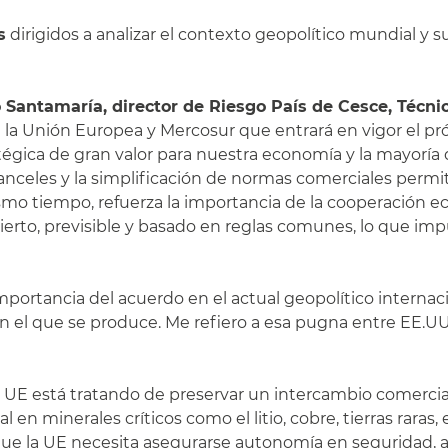
s
dirigidos a analizar el contexto geopolítico mundial y s
 Santamaría, director de Riesgo País de Cesce, Técn
e la Unión Europea y Mercosur que entrará en vigor el 
gica de gran valor para nuestra economía y la mayoría de
nceles y la simplificación de normas comerciales permit
mismo tiempo, refuerza la importancia de la cooperación
rto, previsible y basado en reglas comunes, lo que impu
mportancia del acuerdo en el actual geopolítico internac
el que se produce. Me refiero a esa pugna entre EE.UU
UE está tratando de preservar un intercambio comercial f
n minerales críticos como el litio, cobre, tierras raras
 la UE necesita asegurarse autonomía en seguridad, au