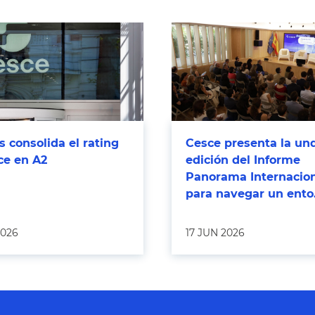
 consolida el rating
Cesce presenta la un
ce en A2
edición del Informe
Panorama Internacio
para navegar un ento.
2026
17 JUN 2026