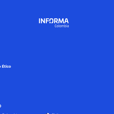
 Ético
o