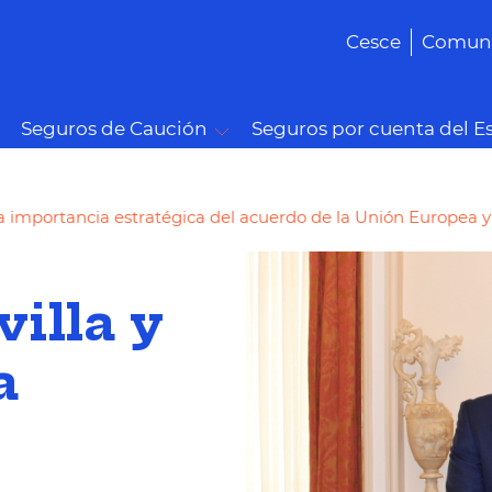
Cesce
Comuni
Seguros de Caución
Seguros por cuenta del E
la importancia estratégica del acuerdo de la Unión Europea 
illa y
a