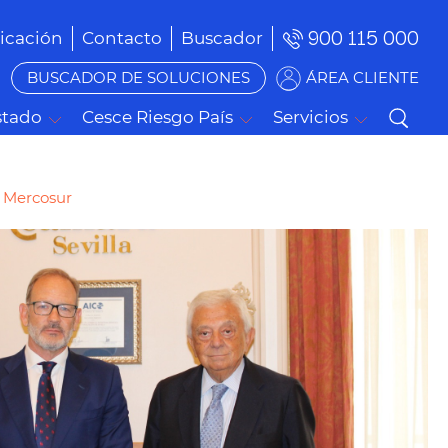
900 115 000
cación
Contacto
Buscador
BUSCADOR DE SOLUCIONES
ÁREA CLIENTE
stado
Cesce Riesgo País
Servicios
y Mercosur