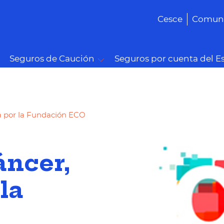
Cesce
Comuni
Seguros de Caución
Seguros por cuenta del E
a por la Fundación ECO
áncer,
la