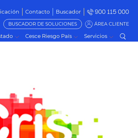
900 115 000
cación
Contacto
Buscador
BUSCADOR DE SOLUCIONES
ÁREA CLIENTE
stado
Cesce Riesgo País
Servicios