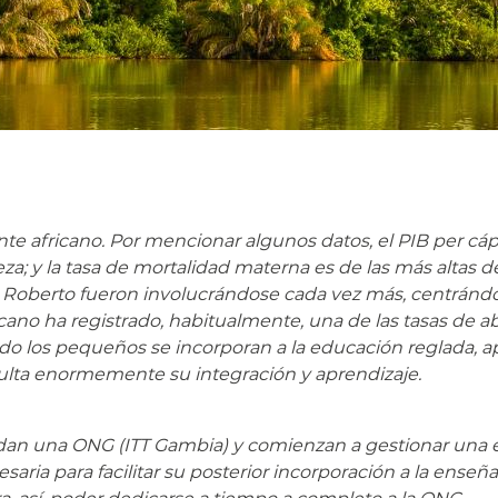
ente africano. Por mencionar algunos datos, el PIB per cá
eza; y la tasa de mortalidad materna es de las más altas 
y Roberto fueron involucrándose cada vez más, centrándo
ricano ha registrado, habitualmente, una de las tasas de
ndo los pequeños se incorporan a la educación reglada, a
ficulta enormemente su integración y aprendizaje.
ndan una ONG (ITT Gambia) y comienzan a gestionar una es
saria para facilitar su posterior incorporación a la ense