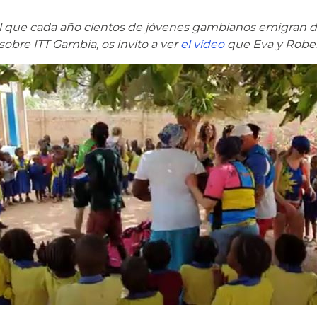
l que cada año cientos de jóvenes gambianos emigran de
sobre ITT Gambia, os invito a ver
el vídeo
que Eva y Robe