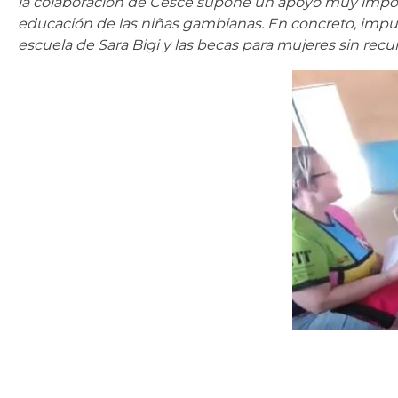
la colaboración de Cesce supone un apoyo muy importa
educación de las niñas gambianas. En concreto, impul
escuela de Sara Bigi y las becas para mujeres sin recur