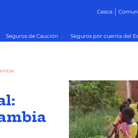
Cesce
Comuni
Seguros de Caución
Seguros por cuenta del E
Gambia
l:
Gambia