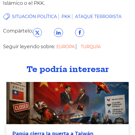
Islámico o el PKK.
SITUACIÓN POLÍTICA
PKK
ATAQUE TERRORISTA
Compártelo:
Seguir leyendo sobre:
EUROPA
TURQUÍA
Te podría interesar
Papúa cierra la puerta a Taiwán