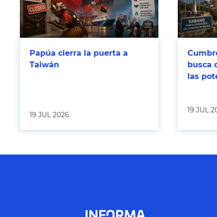
Papúa cierra la puerta a
Cumbre
Taiwán
busca 
las po
19 JUL 2
19 JUL 2026