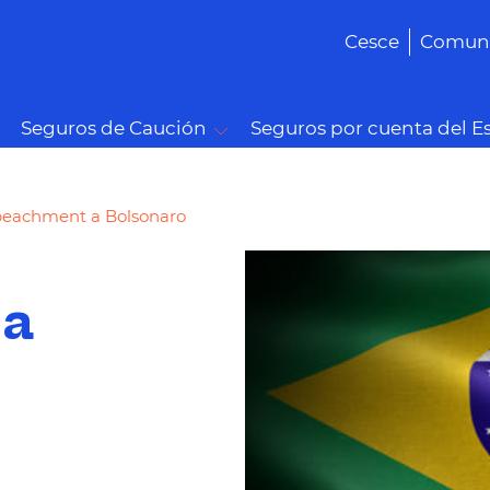
Cesce
Comuni
Seguros de Caución
Seguros por cuenta del E
mpeachment a Bolsonaro
 a