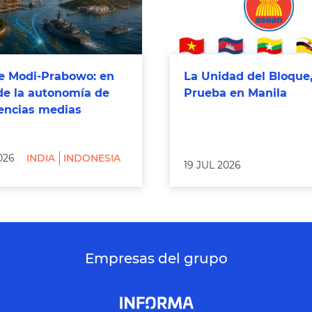
 Modi-Prabowo: en
La Unidad del Bloque,
de la autonomía de
Prueba en Manila
tencias medias
026
INDIA
INDONESIA
19 JUL 2026
Empresas del grupo