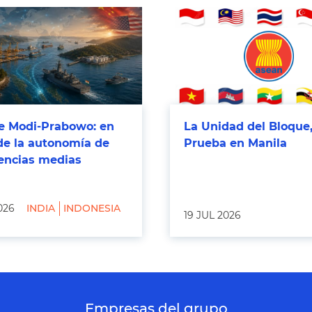
 Modi-Prabowo: en
La Unidad del Bloque,
de la autonomía de
Prueba en Manila
tencias medias
026
INDIA
INDONESIA
19 JUL 2026
Empresas del grupo