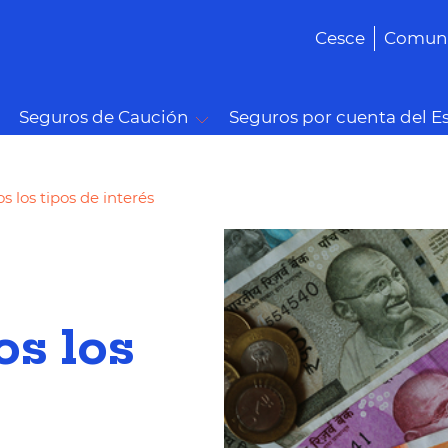
Cesce
Comuni
Seguros de Caución
Seguros por cuenta del E
 los tipos de interés
l
os los