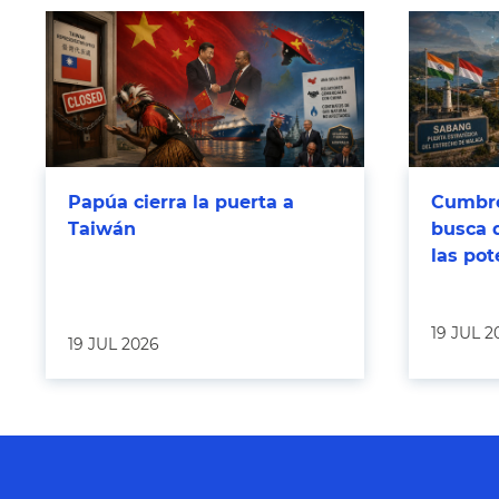
Papúa cierra la puerta a
Cumbre
Taiwán
busca 
las po
19 JUL 2
19 JUL 2026