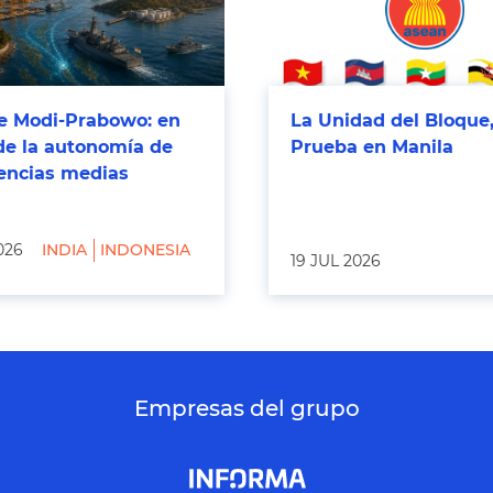
 Modi-Prabowo: en
La Unidad del Bloque,
de la autonomía de
Prueba en Manila
tencias medias
026
INDIA
INDONESIA
19 JUL 2026
Empresas del grupo