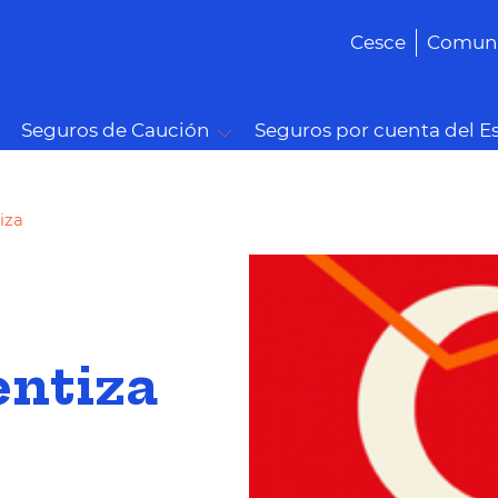
Cesce
Comuni
Seguros de Caución
Seguros por cuenta del E
iza
entiza