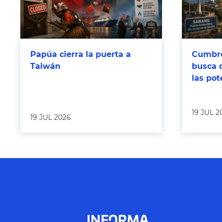
Papúa cierra la puerta a
Cumbre
Taiwán
busca 
las po
19 JUL 2
19 JUL 2026